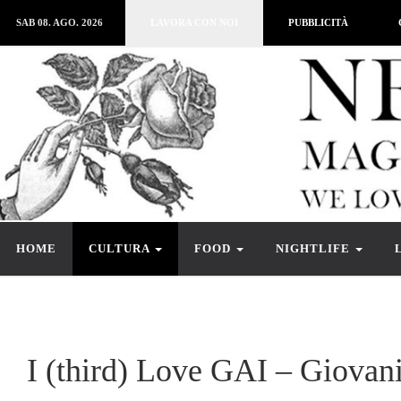
SAB 08. AGO. 2026
LAVORA CON NOI
PUBBLICITÀ
HOME
CULTURA
FOOD
NIGHTLIFE
I (third) Love GAI – Giovani