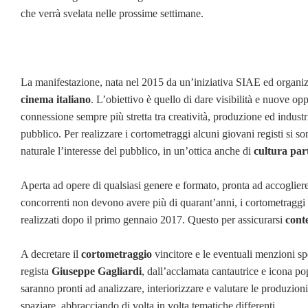
che verrà svelata nelle prossime settimane.
La manifestazione, nata nel 2015 da un’iniziativa SIAE ed organizz
cinema italiano
. L’obiettivo è quello di dare visibilità e nuove o
connessione sempre più stretta tra creatività, produzione ed indust
pubblico. Per realizzare i cortometraggi alcuni giovani registi si s
naturale l’interesse del pubblico, in un’ottica anche di
cultura par
Aperta ad opere di qualsiasi genere e formato, pronta ad accogliere
concorrenti non devono avere più di quarant’anni, i cortometraggi
realizzati dopo il primo gennaio 2017. Questo per assicurarsi
cont
A decretare il
cortometraggio
vincitore e le eventuali menzioni spe
regista
Giuseppe Gagliardi
, dall’acclamata cantautrice e icona p
saranno pronti ad analizzare, interiorizzare e valutare le produzioni
spaziare, abbracciando di volta in volta tematiche differenti.