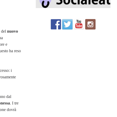
o del
nuovo
na
ore e
uesto ha reso
cesso: i
orosamente
nno dal
onessa
. I tre
zione dovrà