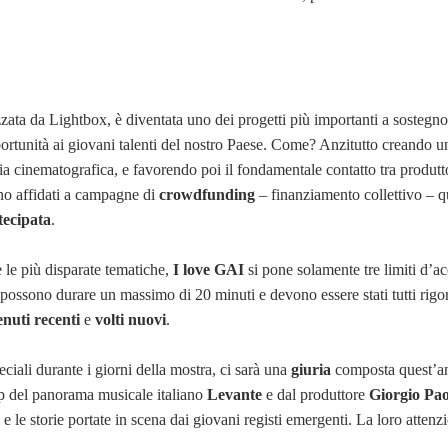
ata da Lightbox, è diventata uno dei progetti più importanti a sostegn
pportunità ai giovani talenti del nostro Paese. Come? Anzitutto creando u
ria cinematografica, e favorendo poi il fondamentale contatto tra produtt
ono affidati a campagne di
crowdfunding
– finanziamento collettivo – q
tecipata
.
 le più disparate tematiche,
I love GAI
si pone solamente tre limiti d’ac
 possono durare un massimo di 20 minuti e devono essere stati tutti rig
enuti recenti
e
volti nuovi
.
ciali durante i giorni della mostra, ci sarà una
giuria
composta quest’a
op del panorama musicale italiano
Levante
e dal produttore
Giorgio Pa
 e le storie portate in scena dai giovani registi emergenti. La loro atten