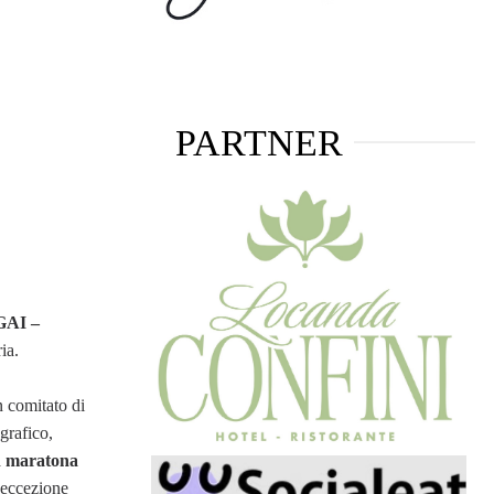
PARTNER
GAI –
ia.
n comitato di
grafico,
a
maratona
d’eccezione