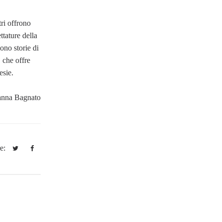
tri offrono
ttature della
sono storie di
, che offre
esie.
anna Bagnato
re: