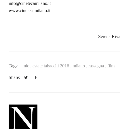
info@cinetecamilano.it
www.cinetecamilano.it
Serena Riva
Tags:
mic ,
estate tabacchi 2016 ,
milano ,
rassegna ,
film
Share: