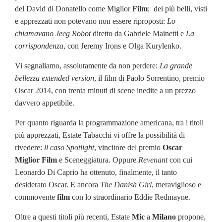
del David di Donatello come Miglior
Film
; dei più belli, visti
e apprezzati non potevano non essere riproposti:
Lo
chiamavano Jeeg Robot
diretto da Gabriele Mainetti e
La
corrispondenza
, con Jeremy Irons e Olga Kurylenko.
Vi segnaliamo, assolutamente da non perdere:
La grande
bellezza extended version
, il film di Paolo Sorrentino, premio
Oscar 2014, con trenta minuti di scene inedite a un prezzo
davvero appetibile.
Per quanto riguarda la programmazione americana, tra i titoli
più apprezzati, Estate Tabacchi vi offre la possibilità di
rivedere:
ll caso Spotlight
, vincitore del premio
Oscar
Miglior Film
e Sceneggiatura. Oppure
Revenant
con cui
Leonardo Di Caprio ha ottenuto, finalmente, il tanto
desiderato Oscar. E ancora
The Danish Girl
, meraviglioso e
commovente
film
con lo straordinario Eddie Redmayne.
Oltre a questi titoli più recenti, Estate
Mic
a
Milano
propone,