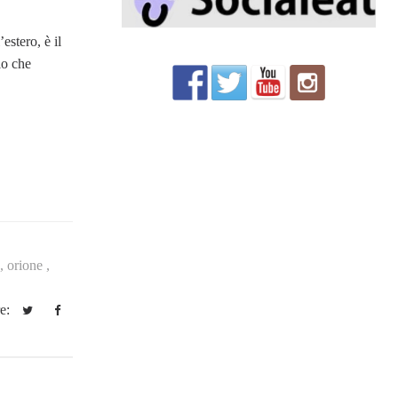
estero, è il
lo che
 ,
orione ,
re: