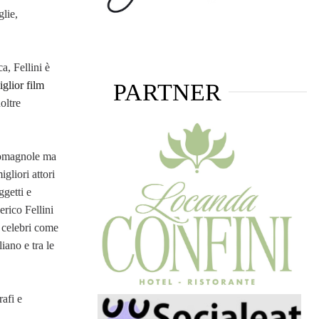
lie,
a, Fellini è
PARTNER
iglior film
oltre
 romagnole ma
gliori attori
ggetti e
erico Fellini
e celebri come
iano e tra le
afi e