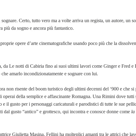
a sognare. Certo, tutto vero ma a volte arriva un regista, un autore, un s
 più da sogno e ancora più fantastico.
 e proprie opere d’arte cinematografiche usando poco più che la dissolve
 da Le notti di Cabiria fino ai suoi ultimi lavori come Ginger e Fred e 
tro che amarlo incondizionatamente e sognare con lui.
ora non risente del boom turistico degli ultimi decenni del ‘900 e che si
gli operai della semplice e affascinante Romagna. Una Rimini dove tutti
to e il gusto per i personaggi caricaturali e parodistici di tutte le sue pelli
etti dal gusto “antico” e grottesco, qui incontra e conosce donne come
la
rice Giulietta Masina, Fellini ha molteplici amanti tra le attrici che la