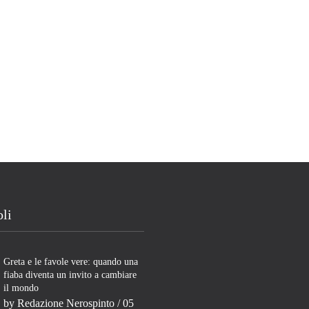
oli
Greta e le favole vere: quando una
fiaba diventa un invito a cambiare
il mondo
by
Redazione Nerospinto
/ 05