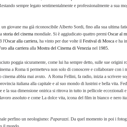
 Restando sempre legato sentimentalmente e professionalmente a sua mog
a un giovane ma già riconoscibile Alberto Sordi, fino alla sua ultima fatic
la
storia del cinema
mondiale. Si è aggiudicato quattro premi
Oscar al m
3
l'
Oscar alla carriera
, ha vinto per due volte il
Festival di Mosca
e ha in
oro alla carriera
alla
Mostra del Cinema di Venezia
nel
1985
.
sciuto poggia sicuramente, come lui ha sempre detto, sulle sue origini
 cinema a Roma ti permetteva non solo di conoscere e collaborare con i mi
 cinema abbia mai avuto. A Roma Fellini, fa radio, inizia a scrivere so
vincia italiana alla capitale e al suo mondo di lustrini e bella vita. Fed
e la sua dimensione onirica si ritrova in tutto in pellicole eccezionali 
voro assoluto e come La dolce vita, icona del film in bianco e nero ital
ionale perfino un neologismo:
Paparazzi
. Da quel momento in poi i fotogr
to il mondo.