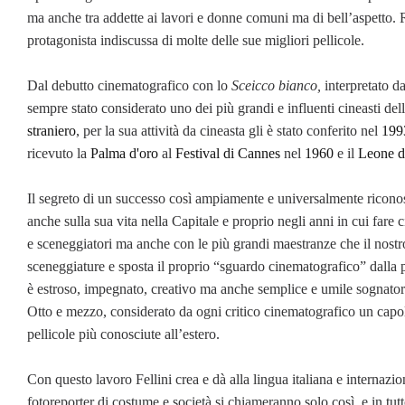
ma anche tra addette ai lavori e donne comuni ma di bell’aspetto.
protagonista indiscussa di molte delle sue migliori pellicole.
Dal debutto cinematografico con lo
Sceicco bianco,
interpretato d
sempre stato considerato uno dei più grandi e influenti cineasti del
straniero
, per la sua attività da cineasta gli è stato conferito nel
199
ricevuto la
Palma d'oro
al
Festival di Cannes
nel
1960
e il
Leone d'
Il segreto di un successo così ampiamente e universalmente ricono
anche sulla sua vita nella Capitale e proprio negli anni in cui fare
e sceneggiatori ma anche con le più grandi maestranze che il nostro
sceneggiature e sposta il proprio “sguardo cinematografico” dalla pro
è estroso, impegnato, creativo ma anche semplice e umile sognatore 
Otto e mezzo, considerato da ogni critico cinematografico un capola
pellicole più conosciute all’estero.
Con questo lavoro Fellini crea e dà alla lingua italiana e internaz
fotoreporter di costume e società si chiameranno solo così, e in tut