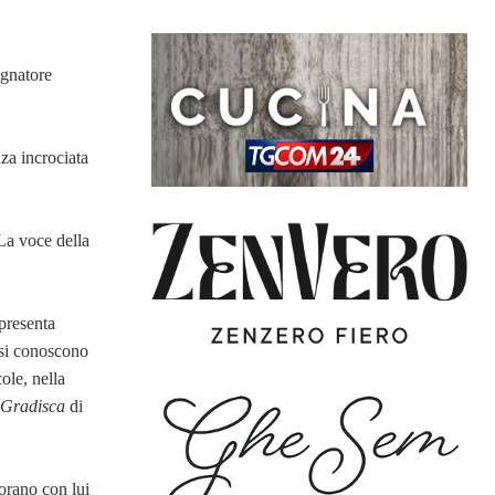
ognatore
nza incrociata
La voce della
 presenta
 si conoscono
cole, nella
 Gradisca
di
vorano con lui