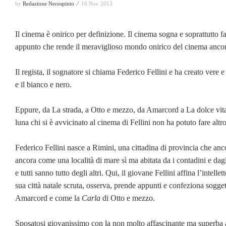
by
Redazione Nerospinto ⁄
16 Nov 2013
Il cinema è onirico per definizione. Il cinema sogna e soprattutto f
appunto che rende il meraviglioso mondo onirico del cinema ancora
Il regista, il sognatore si chiama Federico Fellini e ha creato vere
e il bianco e nero.
Eppure, da La strada, a Otto e mezzo, da Amarcord a La dolce vita,
luna chi si è avvicinato al cinema di Fellini non ha potuto fare al
Federico Fellini nasce a Rimini, una cittadina di provincia che anc
ancora come una località di mare sì ma abitata da i contadini e da
e tutti sanno tutto degli altri. Qui, il giovane Fellini affina l’intellet
sua città natale scruta, osserva, prende appunti e confeziona sogg
Amarcord e come la
Carla
di Otto e mezzo.
Sposatosi giovanissimo con la non molto affascinante ma superba att