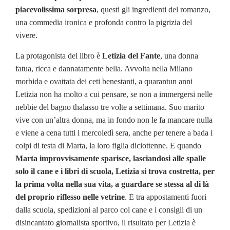
piacevolissima sorpresa
, questi gli ingredienti del romanzo,
una commedia ironica e profonda contro la pigrizia del
vivere.
La protagonista del libro è
Letizia del Fante
, una donna
fatua, ricca e dannatamente bella. Avvolta nella Milano
morbida e ovattata dei ceti benestanti, a quarantun anni
Letizia non ha molto a cui pensare, se non a immergersi nelle
nebbie del bagno thalasso tre volte a settimana. Suo marito
vive con un’altra donna, ma in fondo non le fa mancare nulla
e viene a cena tutti i mercoledì sera, anche per tenere a bada i
colpi di testa di Marta, la loro figlia diciottenne. E quando
Marta improvvisamente sparisce, lasciandosi alle spalle
solo il cane e i libri di scuola, Letizia si trova costretta, per
la prima volta nella sua vita, a guardare se stessa al di là
del proprio riflesso nelle vetrine
. E tra appostamenti fuori
dalla scuola, spedizioni al parco col cane e i consigli di un
disincantato giornalista sportivo, il risultato per Letizia è