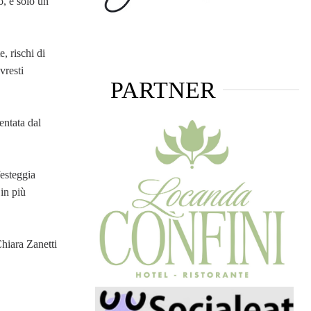
o, è solo un
, rischi di
vresti
PARTNER
entata dal
festeggia
 in più
hiara Zanetti