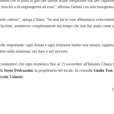
alena che la porta in giro per queste acque inesplorate ma, per l'appunt
riuscirò a ricongiungermi ad essa”, afferma l'artista con aria trasognata.
denti cadono”, spiega Chiara. “Se non fai le cose abbastanza velocemente
alle lacrime, sommerso completamente dal tempo che non hai usato come a
olto importante: ogni donna e ogni relazione hanno una misura, rappres
io nella relazione, nel dare e nel ricevere.
, ricordandovi che ogni domenica fino al 15 novembre all'Inkanto Chiara 
 da
Irene Pedrazzini
, la proprietaria del locale. In consolle
Giulia Tosi
,
ccolo Volante
.
C