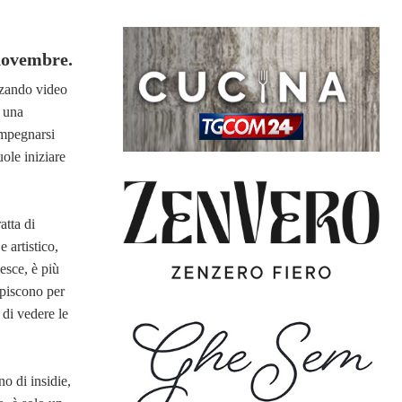
 novembre.
izzando video
e una
impegnarsi
ole iniziare
atta di
 artistico,
esce, è più
lpiscono per
 di vedere le
o di insidie,