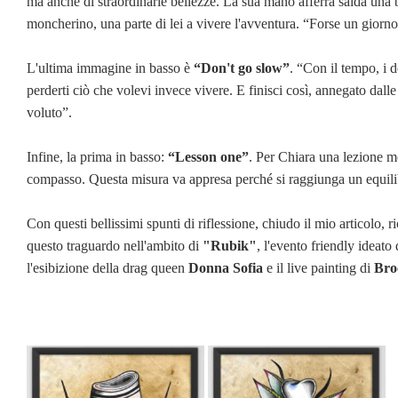
ma anche di straordinarie bellezze. La sua mano afferra salda una b
moncherino, una parte di lei a vivere l'avventura. “Forse un giorno 
L'ultima immagine in basso è
“Don't go slow”
. “Con il tempo, i 
perderti ciò che volevi invece vivere. E finisci così, annegato d
voluto”.
Infine, la prima in basso:
“Lesson one”
. Per Chiara una lezione m
compasso. Questa misura va appresa perché si raggiunga un equilibr
Con questi bellissimi spunti di riflessione, chiudo il mio articolo
questo traguardo nell'ambito di
"Rubik"
, l'evento friendly ideato
l'esibizione della drag queen
Donna Sofia
e il live painting di
Bro