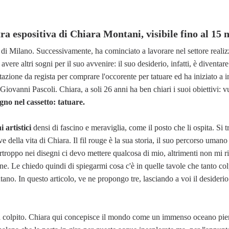
tra espositiva di Chiara Montani, visibile fino al 15
D di Milano. Successivamente, ha cominciato a lavorare nel settore real
ere altri sogni per il suo avvenire: il suo desiderio, infatti, è diventar
azione da regista per comprare l'occorente per tatuare ed ha iniziato a 
iovanni Pascoli. Chiara, a soli 26 anni ha ben chiari i suoi obiettivi: vu
ogno nel cassetto: tatuare.
i artistici
densi di fascino e meraviglia, come il posto che li ospita. Si tr
 della vita di Chiara. Il fil rouge è la sua storia, il suo percorso umano e
rtroppo nei disegni ci devo mettere qualcosa di mio, altrimenti non mi ri
e. Le chiedo quindi di spiegarmi cosa c'è in quelle tavole che tanto co
tano. In questo articolo, ve ne propongo tre, lasciando a voi il desiderio
 ha colpito. Chiara qui concepisce il mondo come un immenso oceano pien