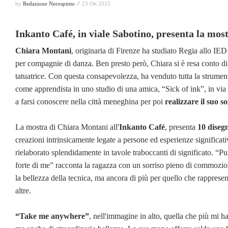
by
Redazione Nerospinto ⁄
23 Ott 2015
Inkanto Café, in viale Sabotino, presenta la mos
Chiara Montani
, originaria di Firenze ha studiato Regia allo IE
per compagnie di danza. Ben presto però, Chiara si è resa conto di av
tatuatrice. Con questa consapevolezza, ha venduto tutta la strument
come apprendista in uno studio di una amica, “Sick of ink”, in via G
a farsi conoscere nella città meneghina per poi
realizzare il suo s
La mostra di Chiara Montani all'
Inkanto Café
, presenta
10 disegn
creazioni intrinsicamente legate a persone ed esperienze significative
rielaborato splendidamente in tavole traboccanti di significato. “Pu
forte di me” racconta la ragazza con un sorriso pieno di commozion
la bellezza della tecnica, ma ancora di più per quello che rappresen
altre.
“Take me anywhere”
, nell'immagine in alto, quella che più mi