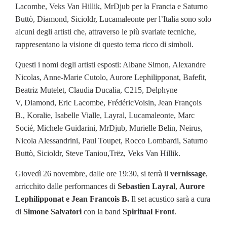
Lacombe, Veks Van Hillik, MrDjub per la Francia e Saturno
Buttò, Diamond, Sicioldr, Lucamaleonte per l’Italia sono solo
alcuni degli artisti che, attraverso le più svariate tecniche,
rappresentano la visione di questo tema ricco di simboli.
Questi i nomi degli artisti esposti: Albane Simon, Alexandre
Nicolas, Anne-Marie Cutolo, Aurore Lephilipponat, Bafefit,
Beatriz Mutelet, Claudia Ducalia, C215, Delphyne
V, Diamond, Eric Lacombe, FrédéricVoisin, Jean François
B., Koralie, Isabelle Vialle, Layral, Lucamaleonte, Marc
Socié, Michele Guidarini, MrDjub, Murielle Belin, Neirus,
Nicola Alessandrini, Paul Toupet, Rocco Lombardi, Saturno
Buttò, Sicioldr, Steve Taniou,Trëz, Veks Van Hillik.
Giovedì 26 novembre, dalle ore 19:30, si terrà il
vernissage
,
arricchito dalle performances di
Sebastien Layral
,
Aurore
Lephilipponat e Jean Francois B.
Il set acustico sarà a cura
di
Simone Salvatori
con la band
Spiritual Front
.