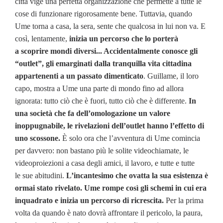
città vige una perfetta organizzazione che permette a tutte le
cose di funzionare rigorosamente bene. Tuttavia, quando
Ume torna a casa, la sera, sente che qualcosa in lui non va. E
così, lentamente,
inizia un percorso che lo porterà
a scoprire mondi diversi... Accidentalmente conosce gli
“outlet”, gli emarginati dalla tranquilla vita cittadina
appartenenti a un passato dimenticato
. Guillame, il loro
capo, mostra a Ume una parte di mondo fino ad allora
ignorata: tutto ciò che è fuori, tutto ciò che è differente.
In
una società che fa dell’omologazione un valore
inoppugnabile, le rivelazioni dell’outlet hanno l’effetto di
uno scossone.
È solo ora che l’avventura di Ume comincia
per davvero: non bastano più le solite videochiamate, le
videoproiezioni a casa degli amici, il lavoro, e tutte e tutte
le sue abitudini.
L’incantesimo che ovatta la sua esistenza è
ormai stato rivelato. Ume rompe così gli schemi in cui era
inquadrato e inizia un percorso di ricrescita.
Per la prima
volta da quando è nato dovrà affrontare il pericolo, la paura,