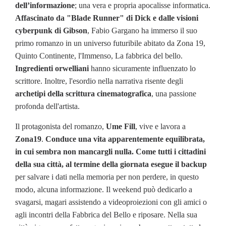
dell’informazione
; una vera e propria apocalisse informatica.
Affascinato da "Blade Runner" di Dick e dalle visioni
cyberpunk di Gibson
, Fabio Gargano ha immerso il suo
primo romanzo in un universo futuribile abitato da Zona 19,
Quinto Continente, l'Immenso, La fabbrica del bello.
Ingredienti orwelliani
hanno sicuramente influenzato lo
scrittore. Inoltre, l'esordio nella narrativa risente degli
archetipi della scrittura cinematografica
, una passione
profonda dell'artista.
Il protagonista del romanzo,
Ume Fill
, vive e lavora a
Zona19
.
Conduce una vita apparentemente equilibrata,
in cui sembra non mancargli nulla. Come tutti i cittadini
della sua città, al termine della giornata esegue il backup
per salvare i dati nella memoria per non perdere, in questo
modo, alcuna informazione. Il weekend può dedicarlo a
svagarsi, magari assistendo a videoproiezioni con gli amici o
agli incontri della Fabbrica del Bello e riposare. Nella sua