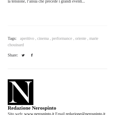
la tensione, l’ansia che precede i grandi eventi...
Tags:
aperitivo ,
cinema ,
performance ,
oriente ,
marie
chouinard
Share:
Redazione Nerospinto
Sito web:
www.nerospinto.it
Email
redazione@nerospinto.it