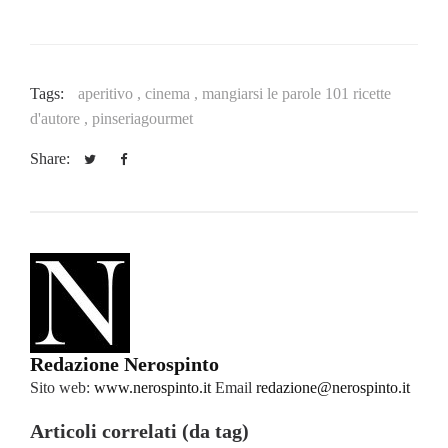
Tags:
aperitivo ,
cinema ,
mangiarsi le parole 101 ricette
d'autore ,
pinseriagourmet
Share:
Redazione Nerospinto
Sito web:
www.nerospinto.it
Email
redazione@nerospinto.it
Articoli correlati (da tag)