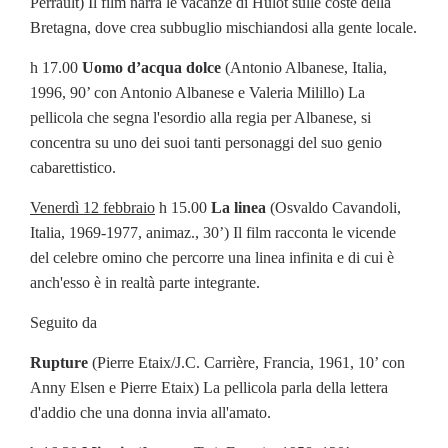
Perrault) Il film narra le vacanze di Hulot sulle coste della
Bretagna, dove crea subbuglio mischiandosi alla gente locale.
h 17.00
Uomo d’acqua dolce
(Antonio Albanese, Italia,
1996, 90’ con Antonio Albanese e Valeria Milillo) La
pellicola che segna l'esordio alla regia per Albanese, si
concentra su uno dei suoi tanti personaggi del suo genio
cabarettistico.
Venerdì 12 febbraio
h 15.00
La linea
(Osvaldo Cavandoli,
Italia, 1969-1977, animaz., 30’) Il film racconta le vicende
del celebre omino che percorre una linea infinita e di cui è
anch'esso è in realtà parte integrante.
Seguito da
Rupture
(Pierre Etaix/J.C. Carrière, Francia, 1961, 10’ con
Anny Elsen e Pierre Etaix) La pellicola parla della lettera
d'addio che una donna invia all'amato.