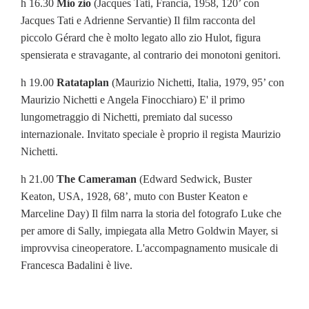
h 16.30
Mio zio
(Jacques Tati, Francia, 1958, 120’ con
Jacques Tati e Adrienne Servantie) Il film racconta del
piccolo Gérard che è molto legato allo zio Hulot, figura
spensierata e stravagante, al contrario dei monotoni genitori.
h 19.00
Ratataplan
(Maurizio Nichetti, Italia, 1979, 95’ con
Maurizio Nichetti e Angela Finocchiaro) E' il primo
lungometraggio di Nichetti, premiato dal sucesso
internazionale. Invitato speciale è proprio il regista Maurizio
Nichetti.
h 21.00
The Cameraman
(Edward Sedwick, Buster
Keaton, USA, 1928, 68’, muto con Buster Keaton e
Marceline Day) Il film narra la storia del fotografo Luke che
per amore di Sally, impiegata alla Metro Goldwin Mayer, si
improvvisa cineoperatore. L'accompagnamento musicale di
Francesca Badalini è live.