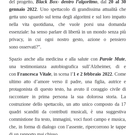
del progetto,
B
lack Box
- dentro l’algoritmo
, dal
20 al 30
gennaio 2022
. Uno spettacolo di grandissima attualità che
getta uno sguardo sul tema degli algoritmi e sul loro impatto
nella vita quotidiana, che vuole porsi una domanda
essenziale: ha senso parlare di libertà in un mondo senza più
privacy, in cui ogni nostro gesto, azione o pensiero
sono osservati?”.
Spazio anche alla medicina e alla salute con
Parole Mute
,
una testimonianza autobiografica sull’Alzheimer, di e
con
Francesca Vitale
, in scena l’
1 e 2 febbraio 2022
. Come
ultimo atto d’amore verso il padre, una figlia, autrice e
protagonista di questo testo, ha avuto il coraggio civile di
raccontare in prima persona la sua dolorosa storia. La
costruzione dello spettacolo, un atto unico composto da 17
quadri scanditi da contributi musicali, è una suggestiva
commistione fra testo, immagini, voci fuori campo e musica,
che, in forma di dialogo con l’assente, ripercorrono le tappe
di un rapporto mai chiuso.