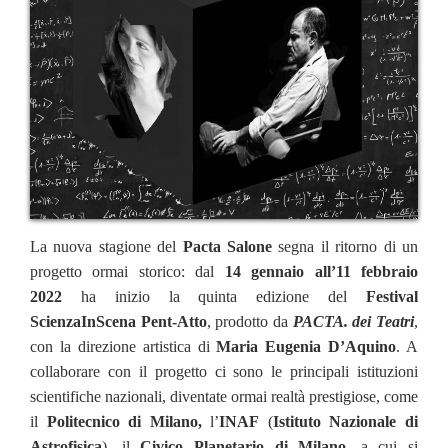
La nuova stagione del
P
acta Salone
segna il ritorno di un
progetto ormai storico: dal
14 gennaio all’11 febbraio
2022
ha inizio la quinta edizione del
Festival
ScienzaInScena Pent-Atto
, prodotto da
PACTA. dei Teatri
,
con la direzione artistica di
Maria Eugenia D’Aquino
. A
collaborare con il progetto ci sono le principali istituzioni
scientifiche nazionali, diventate ormai realtà prestigiose, come
il
P
olitecnico di Milano,
l’
INAF
(
Istituto Nazionale di
Astrofisica
), il
Civico Planetario di Milano
,
a cui si