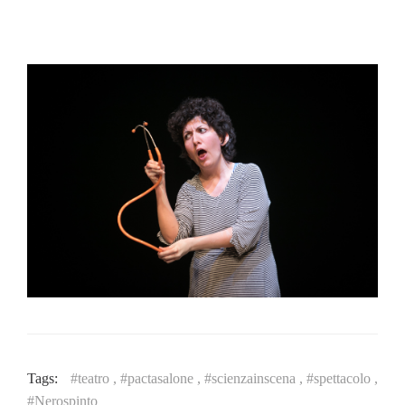
Tags:
#teatro ,
#pactasalone ,
#scienzainscena ,
#spettacolo ,
#Nerospinto