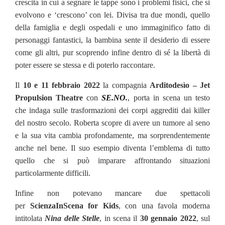
crescita in cui a segnare le tappe sono i problemi fisici, che si
evolvono e ‘crescono’ con lei. Divisa tra due mondi, quello
della famiglia e degli ospedali e uno immaginifico fatto di
personaggi fantastici, la bambina sente il desiderio di essere
come gli altri, pur scoprendo infine dentro di sé la libertà di
poter essere se stessa e di poterlo raccontare.
Il
10 e 11 febbraio 2022
la compagnia
Arditodesìo – Jet
Propulsion Theatre
con
SE.NO
.
, porta in scena un testo
che indaga sulle trasformazioni dei corpi aggrediti dai killer
del nostro secolo. Roberta scopre di avere un tumore al seno
e la sua vita cambia profondamente, ma sorprendentemente
anche nel bene. Il suo esempio diventa l’emblema di tutto
quello che si può imparare affrontando situazioni
particolarmente difficili.
Infine non potevano mancare due spettacoli
per
ScienzaInScena for Kids
, con una favola moderna
intitolata
Nina delle Stelle
, in scena il
30 gennaio 2022
, sul