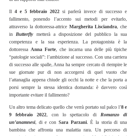
Il
4 e 5 febbraio 2022
si parlerà invece di successo e
fallimento, ponendo l’accento sui metodi per evitarlo,
attraverso la dottoressa-attrice
Margherita Lisciandra
, che
in
Butterfly
metterà a disposizione del pubblico la sua
competenza e la sua esperienza. La protagonista è la
dottoressa
Anna Forte
, che incarna una delle più tipiche
“patologie sociali”: l’ambizione al successo. Con una carriera
di successo alle spalle, Anna ha sempre cercato di riempire le
sue giornate pur di non accorgersi di quel vuoto che
l’attanaglia appena chiude gli occhi la notte e che la porta a
porsi sempre la stessa identica domanda: è davvero così
importante evitare il fallimento?
Un altro tema delicato quello che verrà portato sul palco l’
8 e
9 febbraio 2022
, con lo spettacolo di
R
omanzo di
un’anamnesi
, di e con
Sara Parzani
. È la storia di una
bambina che affronta una malattia rara. Un percorso di