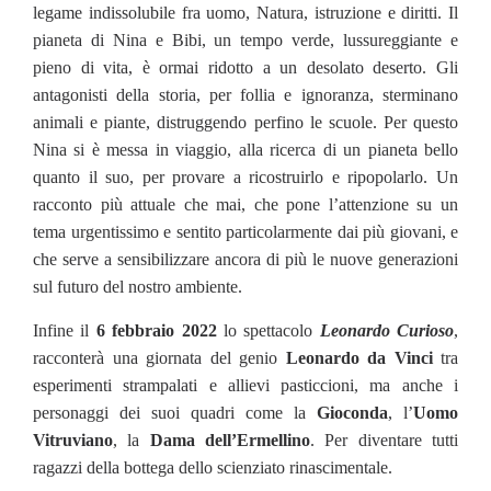
legame indissolubile fra uomo, Natura, istruzione e diritti. Il
pianeta di Nina e Bibi, un tempo verde, lussureggiante e
pieno di vita, è ormai ridotto a un desolato deserto. Gli
antagonisti della storia, per follia e ignoranza, sterminano
animali e piante, distruggendo perfino le scuole. Per questo
Nina si è messa in viaggio, alla ricerca di un pianeta bello
quanto il suo, per provare a ricostruirlo e ripopolarlo. Un
racconto più attuale che mai, che pone l’attenzione su un
tema urgentissimo e sentito particolarmente dai più giovani, e
che serve a sensibilizzare ancora di più le nuove generazioni
sul futuro del nostro ambiente.
Infine il
6 febbraio 2022
lo spettacolo
L
eonardo Curioso
,
racconterà una giornata del genio
Leonardo da Vinci
tra
esperimenti strampalati e allievi pasticcioni, ma anche i
personaggi dei suoi quadri come la
Gioconda
, l’
Uomo
Vitruviano
, la
Dama dell’Ermellino
. Per diventare tutti
ragazzi della bottega dello scienziato rinascimentale.