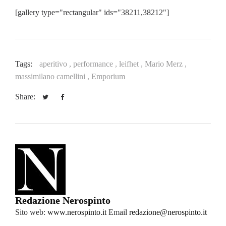
[gallery type="rectangular" ids="38211,38212"]
Tags:
aperitivo ,
performance ,
leifhet ,
Mario Merz ,
massimilano camellini ,
Emporium
Share:
Redazione Nerospinto
Sito web:
www.nerospinto.it
Email
redazione@nerospinto.it