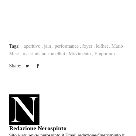
Tags:
aperitivo ,
jain ,
performance ,
foyer ,
leifhet ,
Mario
Merz ,
massimilano camellini ,
Movimento ,
Emporium
Share:
Redazione Nerospinto
Sito web:
www.nerospinto.it
Email
redazione@nerospinto.it