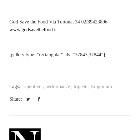
God Save the Food Via Tortona, 34 02/89423806
www.godsavethefood.it
[gallery type="rectangular" ids="37843,37844"]
Tags:
aperitivo ,
performance ,
triplete ,
Emporium
Share: