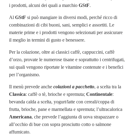
i prodotti, alcuni dei quali a marchio
GStF
.
Al
GStF
si può mangiare in diversi modi, perché ricco di
combinazioni di cibi buoni, sani, semplici e assortiti. Le
materie prime e i prodotti vengono selezionati per assicurare
il meglio in termini di gusto e benessere.
Per la colazione, oltre ai classici caffè, cappuccini, caffè
d’orzo, provate le numerose tisane e soprattutto i centrifugati,
sui quali vengono riportate le vitamine contenute e i benefici
per l’organismo.
Il menù prevede anche
colazioni a pacchetto
, a scelta tra la
Classica
: caffè o tè, brioche e spremuta;
Continentale
:
bevanda calda a scelta, yogurt/latte con cereali/coppa di
frutta, brioche, pane e marmellata e spremuta; l’ultracalorica
Americana
, che prevede l’aggiunta di uova strapazzare o
all’occhio di bue con sopra prosciutto cotto o salmone
affumicato.