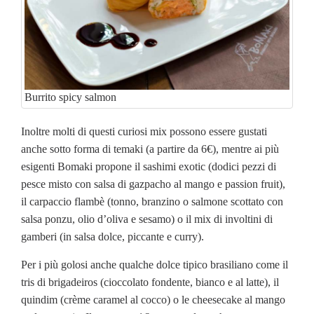
Burrito spicy salmon
Inoltre molti di questi curiosi mix possono essere gustati
anche sotto forma di temaki (a partire da 6€), mentre ai più
esigenti Bomaki propone il sashimi exotic (dodici pezzi di
pesce misto con salsa di gazpacho al mango e passion fruit),
il carpaccio flambè (tonno, branzino o salmone scottato con
salsa ponzu, olio d’oliva e sesamo) o il mix di involtini di
gamberi (in salsa dolce, piccante e curry).
Per i più golosi anche qualche dolce tipico brasiliano come il
tris di brigadeiros (cioccolato fondente, bianco e al latte), il
quindim (crème caramel al cocco) o le cheesecake al mango