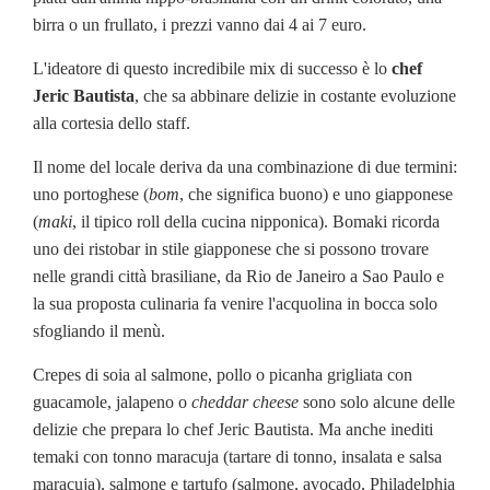
birra o un frullato, i prezzi vanno dai 4 ai 7 euro.
L'ideatore di questo incredibile mix di successo è lo
chef
Jeric Bautista
, che sa abbinare delizie in costante evoluzione
alla cortesia dello staff.
Il nome del locale deriva da una combinazione di due termini:
uno portoghese (
bom
, che significa buono) e uno giapponese
(
maki
, il tipico roll della cucina nipponica). Bomaki ricorda
uno dei ristobar in stile giapponese che si possono trovare
nelle grandi città brasiliane, da Rio de Janeiro a Sao Paulo e
la sua proposta culinaria fa venire l'acquolina in bocca solo
sfogliando il menù.
Crepes di soia al salmone, pollo o picanha grigliata con
guacamole, jalapeno o
cheddar cheese
sono solo alcune delle
delizie che prepara lo chef Jeric Bautista. Ma anche inediti
temaki con tonno maracuja (tartare di tonno, insalata e salsa
maracuja), salmone e tartufo (salmone, avocado, Philadelphia