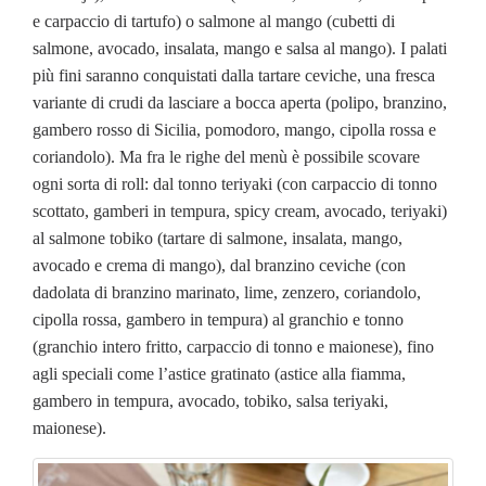
e carpaccio di tartufo) o salmone al mango (cubetti di
salmone, avocado, insalata, mango e salsa al mango). I palati
più fini saranno conquistati dalla tartare ceviche, una fresca
variante di crudi da lasciare a bocca aperta (polipo, branzino,
gambero rosso di Sicilia, pomodoro, mango, cipolla rossa e
coriandolo). Ma fra le righe del menù è possibile scovare
ogni sorta di roll: dal tonno teriyaki (con carpaccio di tonno
scottato, gamberi in tempura, spicy cream, avocado, teriyaki)
al salmone tobiko (tartare di salmone, insalata, mango,
avocado e crema di mango), dal branzino ceviche (con
dadolata di branzino marinato, lime, zenzero, coriandolo,
cipolla rossa, gambero in tempura) al granchio e tonno
(granchio intero fritto, carpaccio di tonno e maionese), fino
agli speciali come l’astice gratinato (astice alla fiamma,
gambero in tempura, avocado, tobiko, salsa teriyaki,
maionese).