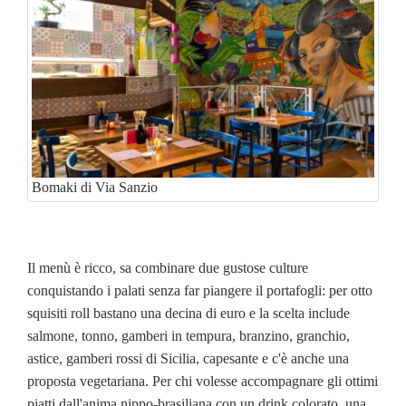
Bomaki di Via Sanzio
Il menù è ricco, sa combinare due gustose culture
conquistando i palati senza far piangere il portafogli: per otto
squisiti roll bastano una decina di euro e la scelta include
salmone, tonno, gamberi in tempura, branzino, granchio,
astice, gamberi rossi di Sicilia, capesante e c'è anche una
proposta vegetariana. Per chi volesse accompagnare gli ottimi
piatti dall'anima nippo-brasiliana con un drink colorato, una