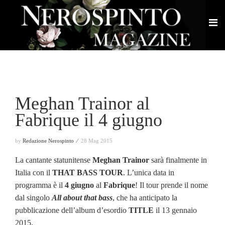
Meghan Trainor al
Fabrique il 4 giugno
by
Redazione Nerospinto ⁄
28 Mag 2015
La cantante statunitense
Meghan Trainor
sarà finalmente in
Italia con il
THAT BASS TOUR
. L’unica data in
programma è il
4 giugno
al
Fabrique
! Il tour prende il nome
dal singolo
All about that bass
, che ha anticipato la
pubblicazione dell’album d’esordio
TITLE
il 13 gennaio
2015.