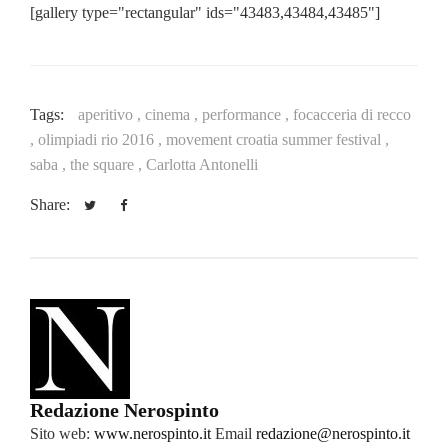
[gallery type="rectangular" ids="43483,43484,43485"]
Tags:
aperitivo ,
cinema ,
performance ,
focacceria di recco
,
olimpiadi rio 2016 ,
movement croatia summer festival ,
saba ,
the square ,
Carlotta Antonelli
Share:
Redazione Nerospinto
Sito web:
www.nerospinto.it
Email
redazione@nerospinto.it