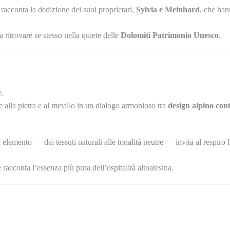
racconta la dedizione dei suoi proprietari,
Sylvia e Meinhard
, che han
a ritrovare se stesso nella quiete delle
Dolomiti Patrimonio Unesco
.
e.
e alla pietra e al metallo in un dialogo armonioso tra
design alpino co
elemento — dai tessuti naturali alle tonalità neutre — invita al respiro l
e racconta l’essenza più pura dell’ospitalità altoatesina.