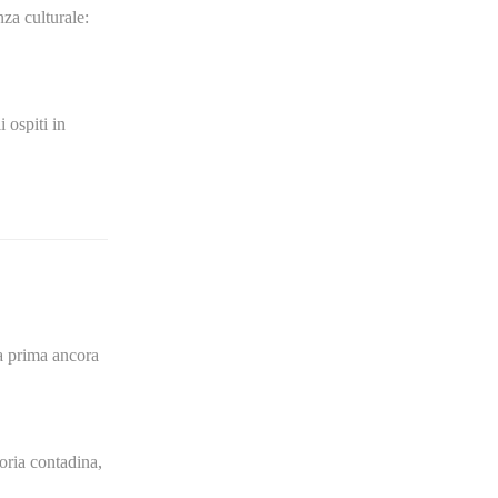
nza culturale:
 ospiti in
ra prima ancora
moria contadina,