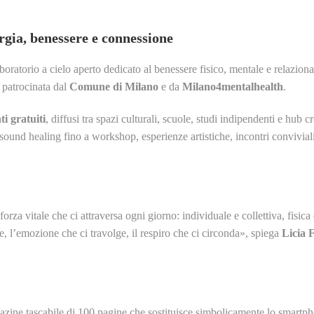
gia, benessere e connessione
oratorio a cielo aperto dedicato al benessere fisico, mentale e relaziona
, patrocinata dal
Comune di Milano
e da
Milano4mentalhealth
.
ti gratuiti
, diffusi tra spazi culturali, scuole, studi indipendenti e hub c
sound healing fino a workshop, esperienze artistiche, incontri convivia
forza vitale che ci attraversa ogni giorno: individuale e collettiva, fisic
ge, l’emozione che ci travolge, il respiro che ci circonda», spiega
Licia 
azine tascabile di 100 pagine che sostituisce simbolicamente lo smartp