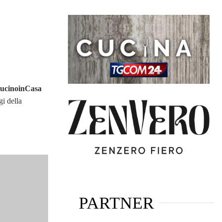
ucinoinCasa
gi della
PARTNER