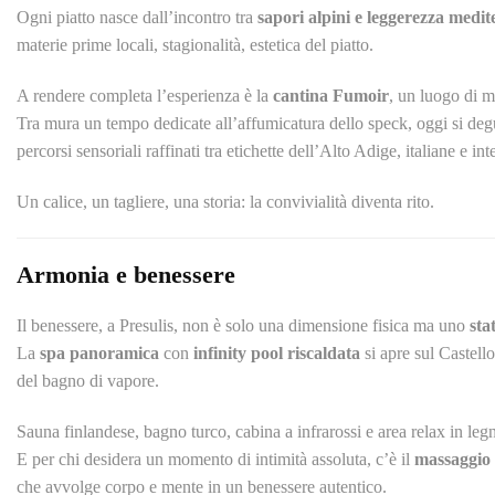
Ogni piatto nasce dall’incontro tra
sapori alpini e leggerezza medi
materie prime locali, stagionalità, estetica del piatto.
A rendere completa l’esperienza è la
cantina Fumoir
, un luogo di m
Tra mura un tempo dedicate all’affumicatura dello speck, oggi si de
percorsi sensoriali raffinati tra etichette dell’Alto Adige, italiane e int
Un calice, un tagliere, una storia: la convivialità diventa rito.
Armonia e benessere
Il benessere, a Presulis, non è solo una dimensione fisica ma uno
sta
La
spa panoramica
con
infinity pool riscaldata
si apre sul Castell
del bagno di vapore.
Sauna finlandese, bagno turco, cabina a infrarossi e area relax in leg
E per chi desidera un momento di intimità assoluta, c’è il
massaggio 
che avvolge corpo e mente in un benessere autentico.