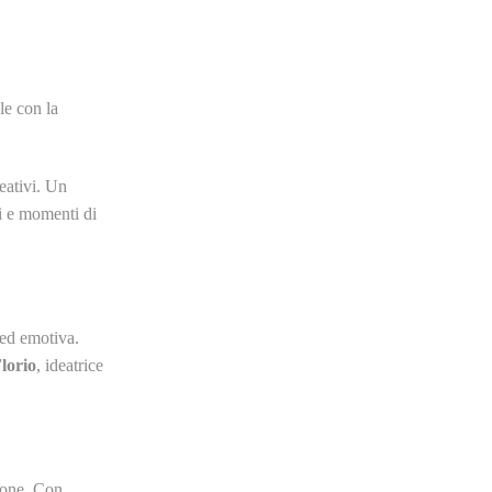
le con la
reativi. Un
li e momenti di
a ed emotiva.
Florio
, ideatrice
hone. Con