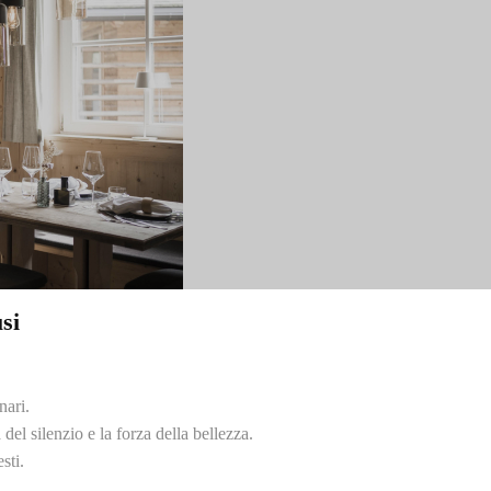
si
nari.
el silenzio e la forza della bellezza.
sti.