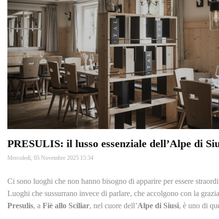
PRESULIS: il lusso essenziale dell’Alpe di Siu
Mercoledì, 05 Novembre 2025 15:34
Ci sono luoghi che non hanno bisogno di apparire per essere straordi
Luoghi che sussurrano invece di parlare, che accolgono con la grazia d
Presulis
, a
Fiè allo Sciliar
, nel cuore dell’
Alpe di Siusi
, è uno di que