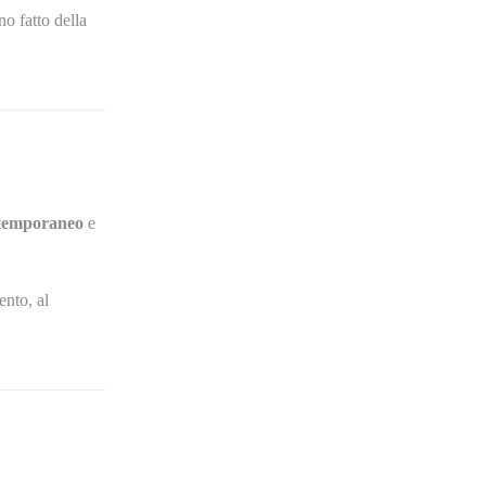
no fatto della
ntemporaneo
e
ento, al