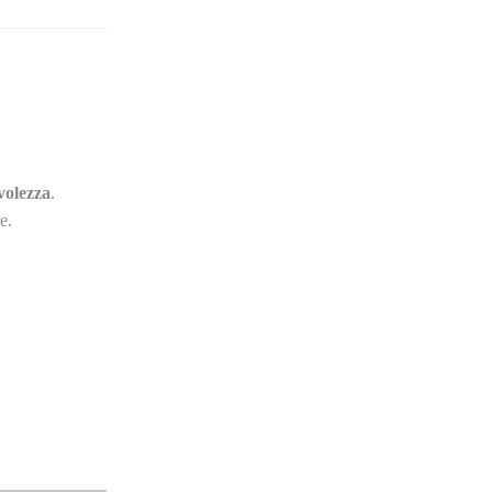
volezza
.
e.