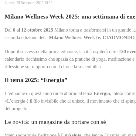
Lunedì, 29 Settembre 2025 15:15
Milano Wellness Week 2025: una settimana di ener
Dal
6 al 12 ottobre 2025
Milano torna a trasformarsi in un grande lab
seconda edizione della
Milano Wellness Week by CIAOMONDO
Dopo il successo della prima edizione, la città ospiterà oltre
120 even
calendario ricchissimo che spazia da pratiche di yoga, meditazione e 
riflessione sul rapporto con il cibo e la sostenibilità.
Il tema 2025: “Energia”
L’edizione di quest’anno ruota attorno al tema
Energia
, intesa come 
«L’energia è il filo invisibile che ci unisce, il movimento che ci spin
del progetto.
Le novità: un magazine da portare con sé
Main sponsor dell’edizione è
UniSalute
, che lancia
Energia
: un mag