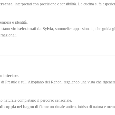
terranea
, interpretati con precisione e sensibilità. La cucina si fa esperie
emoria e identità.
gustano
vini selezionati da Sylvia
, sommelier appassionata, che guida gli
ernazionali.
to interiore
.
o di Presule e sull’Altopiano del Renon, regalando una vista che rigene
no naturale completano il percorso sensoriale.
di coppia nel bagno di fieno
: un rituale antico, intriso di natura e me