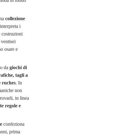
a moda in modo
una
collezione
interpreta i
e costruzioni
 ventisei
o osare e
to da
giochi di
afiche, tagli a
e ruches
. In
 maniche non
ovarli, in linea
te regole e
e
confeziona
anni, prima