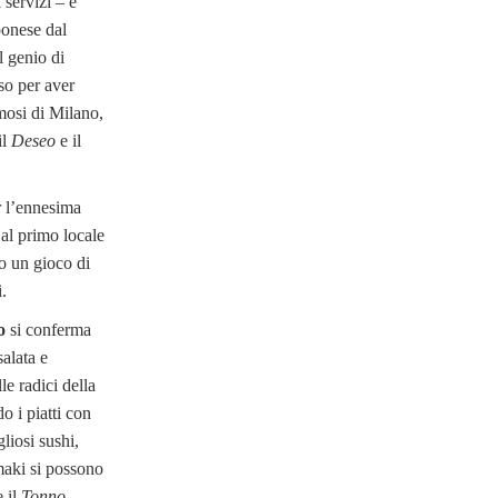
 servizi – e
onese dal
l genio di
so per aver
amosi di Milano,
il
Deseo
e il
 l’ennesima
 al primo locale
so un gioco di
i.
o
si conferma
salata e
e radici della
o i piatti con
liosi sushi,
maki si possono
e il
Tonno