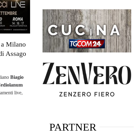
 a Milano
di Assago
aliano
Biagio
ediolanum
amenti live,
PARTNER