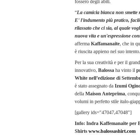
fossero degli abiti.
“
La camicia bianca non smette m
E' l'indumento più pratico, facil
rilassato che ci sia, al quale vo
nuova vita e un'espressione co
afferma
Kaffamanaite
, che in q
è riuscita appieno nel suo intento
Per la sua creatività e per il grand
innovativo,
Balossa
ha vinto il
p
White nell’edizione di Settemb
è stato assegnato da
Izumi Ogin
della
Maison Anteprima
, conqui
volumi in perfetto stile italo-gia
[gallery ids="47047,47048"]
Info:
Indra Kaffemanaite per 
Shirts
www.balossashirt.com