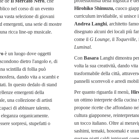
professionista della logistica e dei
ne de
Il Mercato Nero
, che
Hirohiko Shimuzu,
cuoco giapp
blico nel corso di un evento
curriculum invidiabile, si unisce i
a vasta selezione di giovani
Andrea
Langhi
, architetto famo
d emergenti, una serie di mostre
disegnato alcuni dei locali più f
na ricca line-up musicale.
come il
G Lounge
, il
Toqueville
, 
Luminal
.
ro
è un luogo dove oggetti
Con
Basara
Langhi dimostra per
ascondono dietro l'angolo e, di
volta la sua creatività, dando vita
na scintilla di follia può
trasformabile della città, attraver
mosfera, dando vita a scambi e
pannelli scorrevoli e arredi mobil
tati. In questo dedalo di stand
Per quanto riguarda il menù,
Hir
cellenze emergenti della
un ottimo interprete della cucina 
le, una collezione di artisti
propone ricette che affondano nell
apaci di abbinare talento,
cultura giapponese, reinterpretand
d eleganza organicamente.
un tocco italiano. Oltre ai meravig
ssere sorpresi, stupefatti o
sashimi, temaki, hosomaki e ura
gustare piatti caldi intriganti com