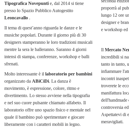
seconda edizio
Tipografica Novepunti
e, dal 2014 si tiene
proporrà al pub
presso lo Spazio Pubblico Autogestito
lungo 12 ore un
Leoncavallo
.
designer e bran
Il tema di quest’anno riguarda le danze e le
e workshop ed u
musiche popolari. Durante il giorno più di 30
designers stamperanno le loro tradizioni musicali
mentre la sera le balleranno. Saranno 4 giorni
Il
Mercato Ne
intensi di stampa, conferenze, workshop e balli
incredibili si n
sfrenati.
tanto in tanto, u
infiammare l'at
Molto interessante è il
laboratorio per bambini
incontri inaspet
organizzato da
ABiCiDi
. La danza è
troverete le ec
movimento, è espressione, colore, ritmo e
manifattura loca
divertimento. Lo stesso avviene nella tipografia
dell'handmade c
e nel suo cuore pulsante chiamato alfabeto. Il
controversia e
laboratorio offre uno spazio fisico e mentale nel
Aspettatevi di e
quale il bambino può sperimentare e giocare
meravigliati.
liberamente con i caratteri mobili in legno.