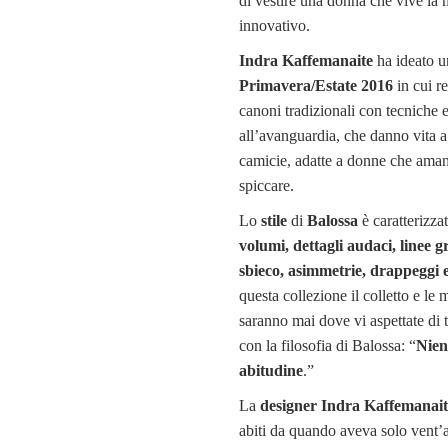
di vestire una donna che vive l
innovativo.
Indra Kaffemanaite
ha ideato 
Primavera/Estate 2016
in cui re
canoni tradizionali con tecniche 
all’avanguardia, che danno vita a
camicie, adatte a donne che aman
spiccare.
Lo
stile
di
Balossa
è caratterizza
volumi, dettagli audaci, linee gr
sbieco, asimmetrie, drappeggi 
questa collezione il colletto e le
saranno mai dove vi aspettate di tr
con la filosofia di Balossa: “
Nien
abitudine
.”
La
designer Indra Kaffemanait
abiti da quando aveva solo vent’