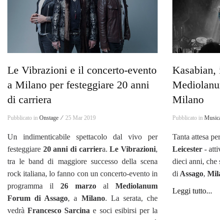
Le Vibrazioni e il concerto-evento
Kasabian, 
a Milano per festeggiare 20 anni
Mediolanu
di carriera
Milano
Pubblicato in
Onstage ⁄
25 Mar 2019
Pubblicato in
Music
Un indimenticabile spettacolo dal vivo per
Tanta attesa per
festeggiare
20 anni di carrier
a.
Le Vibrazioni
,
Leicester
- att
tra le band di maggiore successo della scena
dieci anni, che
rock italiana, lo fanno con un concerto-evento in
di
Assago
,
Mil
programma il
26 marzo
al
Mediolanum
Leggi tutto...
Forum di Assago
, a
Milano
. La serata, che
vedrà
Francesco Sarcina
e soci esibirsi per la