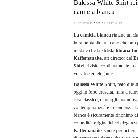
Balossa White Shirt rei
camicia bianca
Pubblicato in
Stile ⁄
05 Ott 2015
La
camicia bianca
rimane un cla
intramontabile, un capo che non 
moda e che la
stilista lituana In
Kaffemanaite
, art director del
Ba
Shirt
, rivisita continuamente in
versatile ed elegante.
Balossa White Shirt
, nato due s
oggi in forte crescita, mira a rei
così classico, dandogli una nuova
contemporaneità e di tendenza. 
bianca è sicuramente sinonimo di
comodità, originalità ed eleganz
Kaffemanaite
, vuole permettere