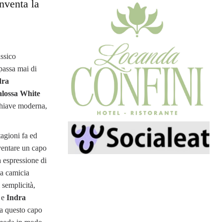
nventa la
ssico
passa mai di
dra
lossa White
 chiave moderna,
tagioni fa ed
nventare un capo
 espressione di
La camicia
 semplicità,
a e
Indra
 a questo capo