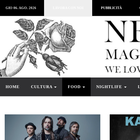
GIO 06. AGO. 2026
LAVORA CON NOI
PUBBLICITÀ
HOME
CULTURA
FOOD
NIGHTLIFE