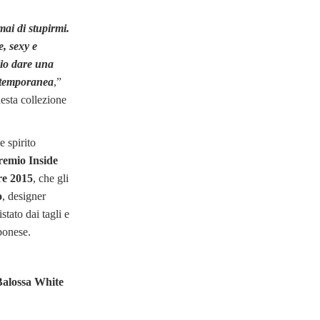
ai di stupirmi.
e, sexy e
glio dare una
ntemporanea
,”
uesta collezione
.
e spirito
remio Inside
re 2015
, che gli
o
, designer
stato dai tagli e
pponese.
Balossa White