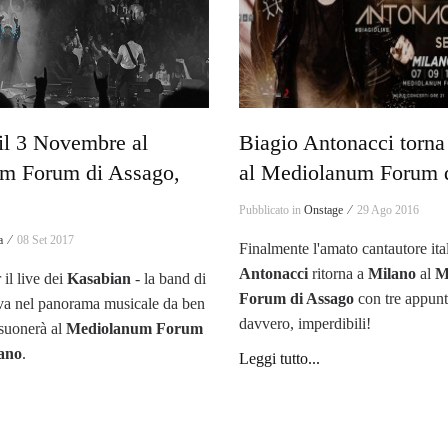
il 3 Novembre al
Biagio Antonacci torna
m Forum di Assago,
al Mediolanum Forum 
Pubblicato in
Onstage ⁄
29 Ago 2016
a ⁄
08 Set 2017
Finalmente l'amato cantautore it
Antonacci
ritorna a
Milano
al
M
 il live dei
Kasabian
- la band di
Forum di Assago
con tre appunt
iva nel panorama musicale da ben
davvero, imperdibili!
 suonerà al
Mediolanum Forum
ano
.
Leggi tutto...