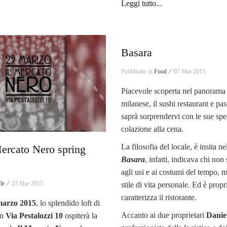
Leggi tutto...
Basara
Pubblicato in
Food ⁄
07 Mar 2015
Piacevole scoperta nel panorama 
milanese, il sushi restaurant e pa
saprà sorprendervi con le sue spec
colazione alla cena.
La filosofia del locale, è insita n
Mercato Nero spring
Basara
, infatti, indicava chi no
agli usi e ai costumi del tempo, 
yle ⁄
23 Mar 2015
stile di vita personale. Ed è prop
caratterizza il ristorante.
arzo 2015
, lo splendido loft di
Accanto ai due proprietari
Danie
in
Via Pestalozzi 10
ospiterà la