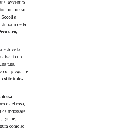
alia, avvenuto
tudiare presso
o Secoli
a
andi nomi della
Pecoraro,
one dove la
a diventa un
una tuta,
e con pregiati e
tto
stile italo-
alossa
rro e del rosa,
t da indossare
s, gonne,
ittura come se