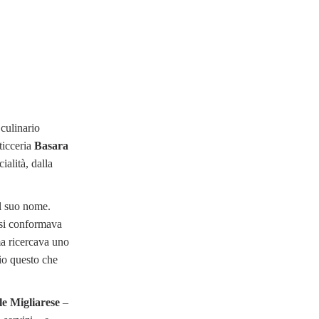
culinario
sticceria
Basara
ialità, dalla
el suo nome.
n si conformava
ma ricercava uno
rio questo che
le Migliarese
–