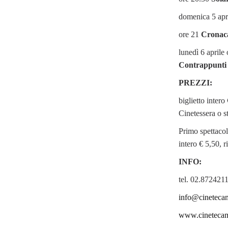
domenica 5 apr
ore 21
Cronac
lunedì 6 aprile
Contrappunti 
PREZZI:
biglietto intero
Cinetessera o s
Primo spettacol
intero € 5,50, r
INFO:
tel. 02.872421
info@cinetecam
www.cinetecami