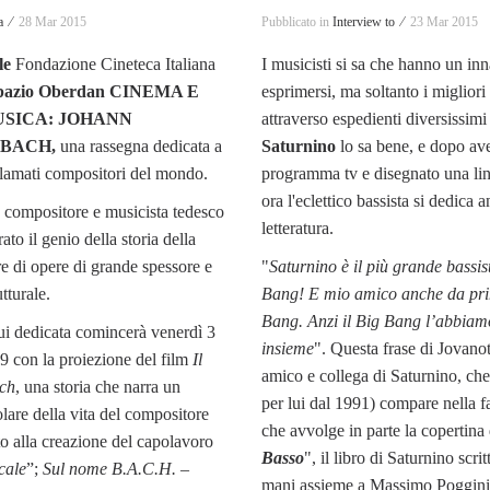
a ⁄
28 Mar 2015
Pubblicato in
Interview to ⁄
23 Mar 2015
le
Fondazione Cineteca Italiana
I musicisti si sa che hanno un in
pazio Oberdan
CINEMA E
esprimersi, ma soltanto i migliori
SICA:
JOHANN
attraverso espedienti diversissimi 
 BACH,
una rassegna dedicata a
Saturnino
lo sa bene, e dopo av
clamati compositori del mondo.
programma tv e disegnato una lin
ora l'eclettico bassista si dedica a
 compositore e musicista tedesco
letteratura.
rato il genio della storia della
re di opere di grande spessore e
"
Saturnino è il più grande bassis
tturale.
Bang! E mio amico anche da pri
Bang. Anzi il Big Bang l’abbiamo
ui dedicata comincerà venerdì 3
insieme
". Questa frase di Jovanot
 19 con la proiezione del film
Il
amico e collega di Saturnino, che
ch
, una storia che narra un
per lui dal 1991) compare nella fa
olare della vita del compositore
che avvolge in parte la copertina 
to alla creazione del capolavoro
Basso
", il libro di Saturnino scrit
cale
”;
Sul nome B.A.C.H. –
mani assieme a Massimo Poggini 