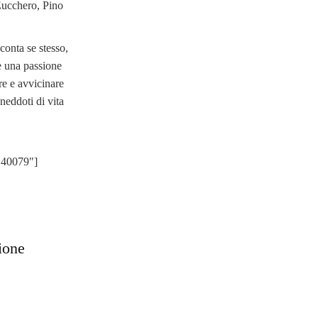
 Zucchero, Pino
conta se stesso,
e una passione
re e avvicinare
neddoti di vita
,40079"]
ione