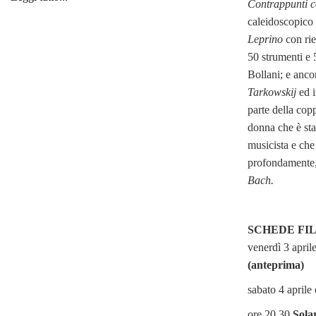
Contrappunti co
caleidoscopico 
Leprino
con ri
50 strumenti e 
Bollani; e anc
Tarkowskij
ed 
parte della copp
donna che è stat
musicista e che
profondamente
Bach
.
SCHEDE FI
venerdì 3 april
(anteprima)
sabato 4 aprile
ore 20.30
Solar