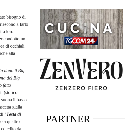
nato bisogno di
 riescono a farlo
tra loro.
er condotto un
ea di occhiali
nche alla
ta dopo il Big
ma del Big
 fatto
ti (storico
 suona il basso
scetta gialla
di "
Testa di
PARTNER
to a quattro
ed edito da