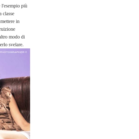
e l'esempio più
a classe
 mettere in
fruizione
altro modo di
erlo svelare.