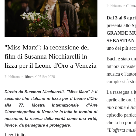
Pubblicato in
Cultur
Dal 3 al 6 apri
presenta allo
S
GRANDE MU
SEBASTIAN
"Miss Marx": la recensione del
uno dei più ac
film di Susanna Nicchiarelli in
Bach è stato un
lizza per il Leone d'Oro a Venezia
tutt'ora conside
musica e l'auto
Pubblicato in
16mm ⁄
07 Set 2020
complessità stru
La rassegna a l
Diretto da Susanna Nicchiarelli, "Miss Marx" è il
secondo film italiano in lizza per il Leone d'Oro
aprile alle ore
alla 77. Mostra Internazionale d’Arte
mio nome è Ba
Cinematografica di Venezia: la lotta in termini di
episodio partic
missione, la ricerca della verità come una virtù,
che lo ha porta
invece, da perseguire e proteggere.
“
L’offerta musi
Leggi tutto...