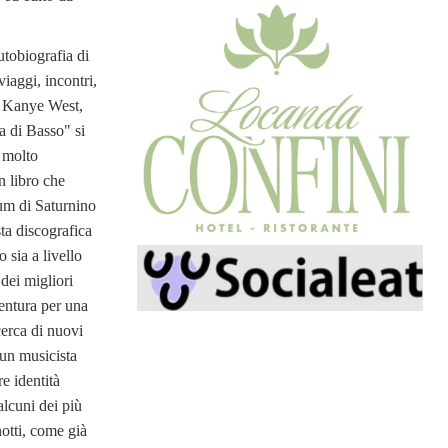
utobiografia di
viaggi, incontri,
 a Kanye West,
a di Basso" si
 molto
Un libro che
bum di Saturnino
sta discografica
o sia a livello
dei migliori
entura per una
cerca di nuovi
 un musicista
re identità
alcuni dei più
anotti, come già