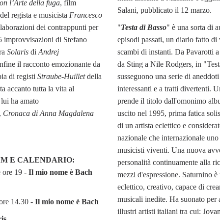
n l’Arte della fuga
, film
Salani, pubblicato il 12 marzo.
del regista e musicista
Francesco
elaborazioni dei contrappunti per
"
Testa di Basso
" è una sorta di a
5 improvvisazioni di Stefano
episodi passati, un diario fatto di 
ora
Solaris
di
Andrej
scambi di instanti. Da Pavarotti
infine il racconto emozionante da
da Sting a Nile Rodgers, in "Test
ia di registi
Straube-Huillet
della
susseguono una serie di aneddoti
a accanto tutta la vita al
interessanti e a tratti divertenti. 
 lui ha amato
prende il titolo dall'omonimo al
,
Cronaca di Anna Magdalena
uscito nel 1995, prima fatica soli
di un artista eclettico e considerat
nazionale che internazionale uno 
musicisti viventi. Una nuova avv
LM E CALENDARIO:
personalità continuamente alla ri
e ore 19 -
Il mio nome è Bach
mezzi d'espressione. Saturnino è
eclettico, creativo, capace di crea
musicali inedite. Ha suonato per 
 ore 14.30 -
Il mio nome è Bach
illustri artisti italiani tra cui: Jov
is