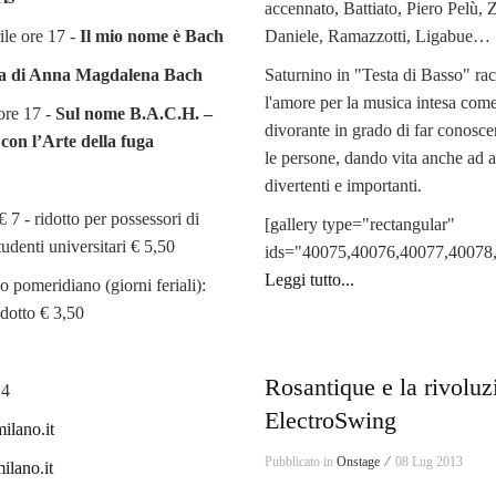
accennato, Battiato, Piero Pelù,
ile ore 17 -
Il mio nome è Bach
Daniele, Ramazzotti, Ligabue…
a di Anna Magdalena Bach
Saturnino in "Testa di Basso" rac
l'amore per la musica intesa com
 ore 17 -
Sul nome B.A.C.H. –
divorante in grado di far conosce
con l’Arte della fuga
le persone, dando vita anche ad a
divertenti e importanti.
 € 7 - ridotto per possessori di
[gallery type="rectangular"
tudenti universitari € 5,50
ids="40075,40076,40077,40078
Leggi tutto...
o pomeridiano (giorni feriali):
idotto € 3,50
Rosantique e la rivoluz
14
ElectroSwing
ilano.it
Pubblicato in
Onstage ⁄
08 Lug 2013
lano.it