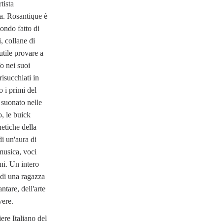
tista
ta. Rosantique è
mondo fatto di
, collane di
utile provare a
fo nei suoi
risucchiati in
o i primi del
 suonato nelle
, le buick
netiche della
di un'aura di
musica, voci
oni. Un intero
di una ragazza
ntare, dell'arte
vere.
iere Italiano del