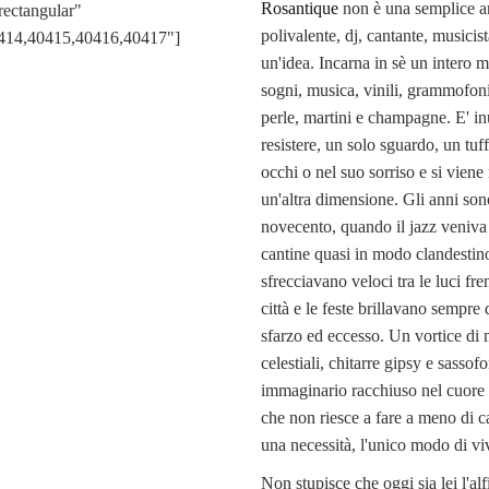
Rosantique
non è una semplice ar
rectangular"
polivalente, dj, cantante, musicis
414,40415,40416,40417"]
un'idea. Incarna in sè un intero 
sogni, musica, vinili, grammofoni
perle, martini e champagne. E' in
resistere, un solo sguardo, un tuf
occhi o nel suo sorriso e si viene 
un'altra dimensione. Gli anni son
novecento, quando il jazz veniva
cantine quasi in modo clandestino
sfrecciavano veloci tra le luci fre
città e le feste brillavano sempre 
sfarzo ed eccesso. Un vortice di 
celestiali, chitarre gipsy e sassof
immaginario racchiuso nel cuore 
che non riesce a fare a meno di ca
una necessità, l'unico modo di vi
Non stupisce che oggi sia lei l'alf