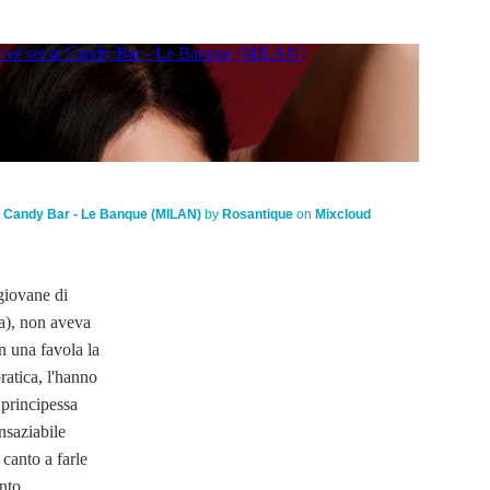
 Candy Bar - Le Banque (MILAN)
by
Rosantique
on
Mixcloud
giovane di
za), non aveva
n una favola la
pratica, l'hanno
 principessa
insaziabile
 canto a farle
nto