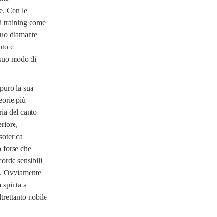
e. Con le
i training come
 suo diamante
ato e
l suo modo di
 puro la sua
eorie più
ria del canto
eriore,
soterica
o forse che
corde sensibili
to. Ovviamente
 spinta a
ltrettanto nobile