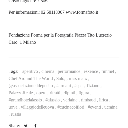
Costo biglietto: 7.50€
Per informazioni: 02 58118067 www.formafoto.it
Fondazione Forma per la Fotografia Piazza Tito Lucrezio
Caro, 1 Milano
Tags:
aperitivo ,
cinema ,
performance ,
esxence ,
rimmel ,
Chef Around The World ,
Salò, ,
miss marx ,
@associazioneildeposito ,
#armani ,
#spa ,
Tiziano ,
PalazzoReale ,
opere ,
ritratti ,
dipinti ,
figura ,
#grandhotelalassio ,
#alassio ,
verlaine ,
rimbaud ,
lirica ,
uova ,
villaggiodelleuova ,
#cucinacoifiori ,
#eventi ,
ucraina
,
russia
Share: