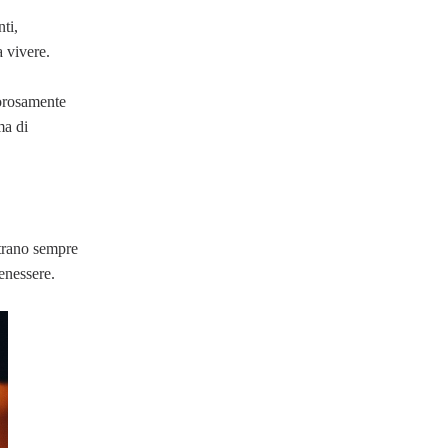
ti,
a vivere.
gorosamente
ma di
ntrano sempre
enessere.