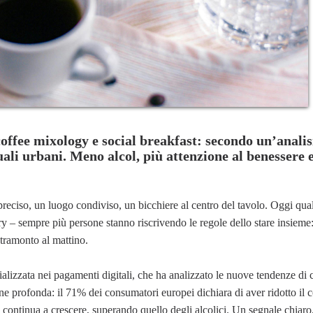
offee mixology e social breakfast: secondo un’analis
li urbani. Meno alcol, più attenzione al benessere e
o preciso, un luogo condiviso, un bicchiere al centro del tavolo. Oggi qua
ry – sempre più persone stanno riscrivendo le regole dello stare insieme
 tramonto al mattino.
cializzata nei pagamenti digitali, che ha analizzato le nuove tendenze d
one profonda: il 71% dei consumatori europei dichiara di aver ridotto il
ontinua a crescere, superando quello degli alcolici. Un segnale chiaro,