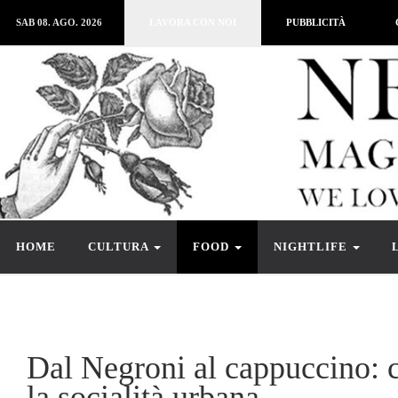
SAB 08. AGO. 2026
LAVORA CON NOI
PUBBLICITÀ
HOME
CULTURA
FOOD
NIGHTLIFE
Dal Negroni al cappuccino: 
la socialità urbana