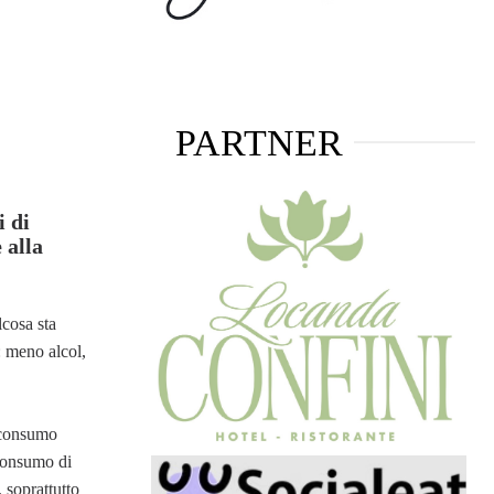
PARTNER
i di
 alla
lcosa sta
: meno alcol,
i consumo
 consumo di
 soprattutto