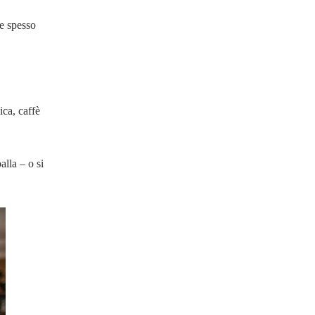
he spesso
ica, caffè
alla – o si