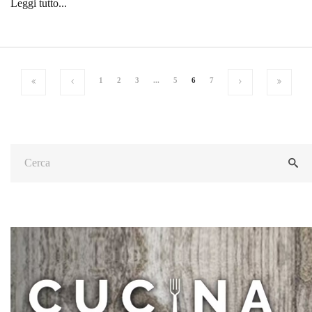
Leggi tutto...
1
2
3
...
5
6
7