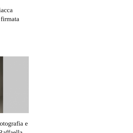
iacca
 firmata
otografia e
Raffaella