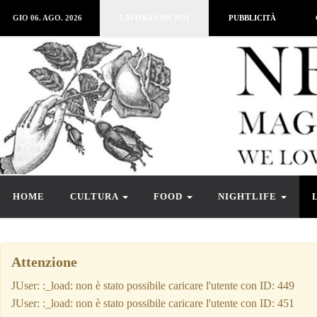
GIO 06. AGO. 2026
LAVORA CON NOI
PUBBLICITÀ
HOME
CULTURA
FOOD
NIGHTLIFE
Attenzione
JUser: :_load: non è stato possibile caricare l'utente con ID: 449
JUser: :_load: non è stato possibile caricare l'utente con ID: 451