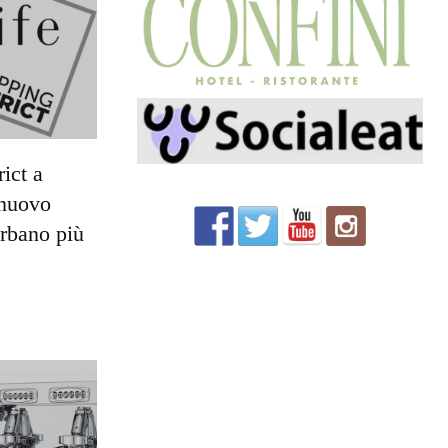
ict a
 nuovo
urbano più