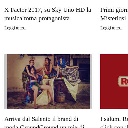
X Factor 2017, su Sky Uno HD la
Primi gior
musica torna protagonista
Misteriosi
Leggi tutto...
Leggi tutto...
Arriva dal Salento il brand di
I salumi R
moda GroundGround un mix di
click con 