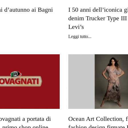
ni d’autunno ai Bagni
I 50 anni dell’iconica g
denim Trucker Type III
Levi’s
Leggi tutto...
ovagnati a portata di
Ocean Art Collection, f
il primo shop online
fashion design firmate 