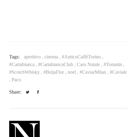
Tags:
aperitivo ,
cinema ,
#AnticoCaffèTorino ,
#Cartabianca ,
#CartabiancaClub ,
Caro Natale ,
#Tomatin ,
#ScotchWhisky ,
#BeijaFlor ,
noel ,
#CaviarMilan ,
#Caviale
,
Paco
Share: