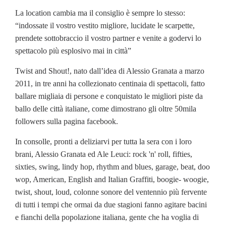
La location cambia ma il consiglio è sempre lo stesso:
“indossate il vostro vestito migliore, lucidate le scarpette,
prendete sottobraccio il vostro partner e venite a godervi lo
spettacolo più esplosivo mai in città”
Twist and Shout!, nato dall’idea di Alessio Granata a marzo
2011, in tre anni ha collezionato centinaia di spettacoli, fatto
ballare migliaia di persone e conquistato le migliori piste da
ballo delle città italiane, come dimostrano gli oltre 50mila
followers sulla pagina facebook.
In consolle, pronti a deliziarvi per tutta la sera con i loro
brani, Alessio Granata ed Ale Leuci: rock 'n' roll, fifties,
sixties, swing, lindy hop, rhythm and blues, garage, beat, doo
wop, American, English and Italian Graffiti, boogie- woogie,
twist, shout, loud, colonne sonore del ventennio più fervente
di tutti i tempi che ormai da due stagioni fanno agitare bacini
e fianchi della popolazione italiana, gente che ha voglia di