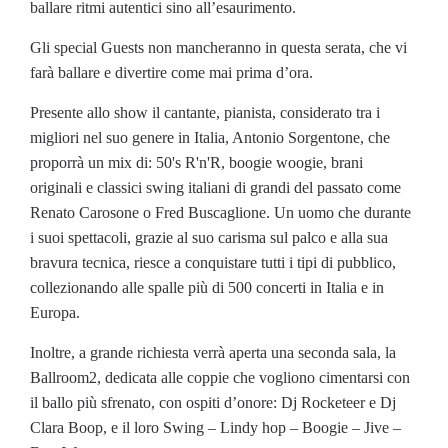
ballare ritmi autentici sino all’esaurimento.
Gli special Guests non mancheranno in questa serata, che vi
farà ballare e divertire come mai prima d’ora.
Presente allo show il cantante, pianista, considerato tra i
migliori nel suo genere in Italia, Antonio Sorgentone, che
proporrà un mix di: 50's R'n'R, boogie woogie, brani
originali e classici swing italiani di grandi del passato come
Renato Carosone o Fred Buscaglione. Un uomo che durante
i suoi spettacoli, grazie al suo carisma sul palco e alla sua
bravura tecnica, riesce a conquistare tutti i tipi di pubblico,
collezionando alle spalle più di 500 concerti in Italia e in
Europa.
Inoltre, a grande richiesta verrà aperta una seconda sala, la
Ballroom2, dedicata alle coppie che vogliono cimentarsi con
il ballo più sfrenato, con ospiti d’onore: Dj Rocketeer e Dj
Clara Boop, e il loro Swing – Lindy hop – Boogie – Jive –