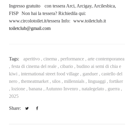
Ingresso gratuito con tessera Arci, Arcigay, Arcilesbica,
FISP Non hai la tessera? Richiedila qui:
www.circolotoilet.it/tessera Info: www.toiletclub.it
toiletclub@gmail.com
Tags:
aperitivo ,
cinema ,
performance ,
arte contemporanea
,
festa di cinema del reale ,
cibario ,
budino ai semi di chia e
kiwi ,
international street food village ,
ganduer ,
castello del
nero ,
themeatmarket ,
silos ,
millennials ,
linguaggi ,
fortiker
,
lozione ,
banana ,
Autunno Invenro ,
natalegelato ,
guerra ,
2025
Share: