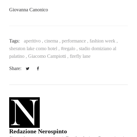
Giovanna Canonico
Tags:
aperitivo ,
cinema ,
performance ,
fashion week ,
sheraton lake como hotel ,
#regalo ,
stadio domiziano al
palatino ,
Giacomo Campiotti ,
firefly lane
Share:
Redazione Nerospinto