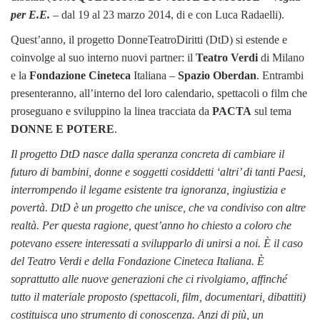
per E.E.
– dal 19 al 23 marzo 2014, di e con Luca Radaelli).
Quest’anno, il progetto DonneTeatroDiritti (DtD) si estende e
coinvolge al suo interno nuovi partner: il
Teatro Verdi
di Milano
e la
Fondazione Cineteca
Italiana –
Spazio Oberdan
. Entrambi
presenteranno, all’interno del loro calendario, spettacoli o film che
proseguano e sviluppino la linea tracciata da
PACTA
sul tema
DONNE E POTERE
.
Il progetto DtD nasce dalla speranza concreta di cambiare il
futuro di bambini, donne e soggetti cosiddetti ‘altri’ di tanti Paesi,
interrompendo il legame esistente tra ignoranza, ingiustizia e
povertà. DtD è un progetto che unisce, che va condiviso con altre
realtà. Per questa ragione, quest’anno ho chiesto a coloro che
potevano essere interessati a svilupparlo di unirsi a noi. È il caso
del Teatro Verdi e della Fondazione Cineteca Italiana. È
soprattutto alle nuove generazioni che ci rivolgiamo, affinché
tutto il materiale proposto (spettacoli, film, documentari, dibattiti)
costituisca uno strumento di conoscenza. Anzi di più, un