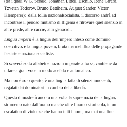
(tra i quali W.G. Sebald, Jonathan Littell, Eschilo, René Girard,
Tzvetan Todorov, Bruno Bettlheim, August Sander, Victor
Klemperer): dalla follia nazionalsocialista, il discorso andrà ad
incontrare il penoso mutismo di Ifigenia e ritrovare quel silenzio in
altre prede, altre caccie, altri genocidi.
Lingua Imperii
è la lingua dell’impero inteso come dominio
coercitivo: è la lingua povera, bruta ma melliflua delle propagande
fasciste e nazionalsocialiste.
Si scaverà sotto alfabeti e nozioni imparate a forza, cantilene da
urlare a gran voce in modo acefalo e automatico.
Ma non è solo questo, è una lingua fatta di silenzi innocenti,
regalati dai dominatori in cambio della libertà.
Questo dimostrerà ancora una volta la supremazia della lingua,
strumento nato dall’uomo ma che oltre l’uomo si articola, in un
escalation di violenze che hanno tutti i nomi, ma mai una fine.