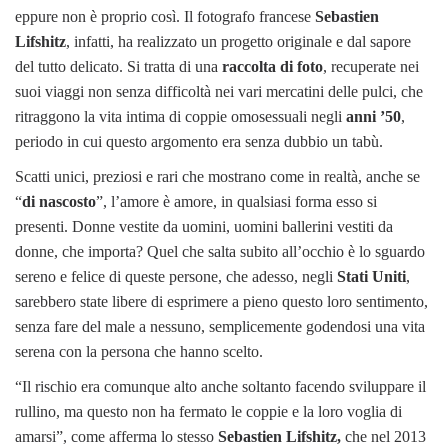
eppure non è proprio così. Il fotografo francese
Sebastien
Lifshitz
, infatti, ha realizzato un progetto originale e dal sapore
del tutto delicato. Si tratta di una
raccolta di foto
, recuperate nei
suoi viaggi non senza difficoltà nei vari mercatini delle pulci, che
ritraggono la vita intima di coppie omosessuali negli
anni ’50
,
periodo in cui questo argomento era senza dubbio un tabù.
Scatti unici, preziosi e rari che mostrano come in realtà, anche se
“
di nascosto
”, l’amore è amore, in qualsiasi forma esso si
presenti. Donne vestite da uomini, uomini ballerini vestiti da
donne, che importa? Quel che salta subito all’occhio è lo sguardo
sereno e felice di queste persone, che adesso, negli
Stati Uniti
,
sarebbero state libere di esprimere a pieno questo loro sentimento,
senza fare del male a nessuno, semplicemente godendosi una vita
serena con la persona che hanno scelto.
“Il rischio era comunque alto anche soltanto facendo sviluppare il
rullino, ma questo non ha fermato le coppie e la loro voglia di
amarsi”, come afferma lo stesso
Sebastien Lifshitz,
che nel 2013