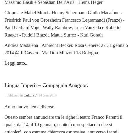
Massimo Basili e Sebastian Dell’Aria - Heinz Heger
Giopota e Mabel Morri - Henny Schermann Giulio Macaione -
Friedrich Paul von Groszheim Francesco Legramandi (Franze) -
Paul Gerhard Vogel Wally Rainbow, Luca Vanzella e Roberto
Ruager - Rudolf Brazda Mattia Surroz - Karl Gorath
Andrea Madalena - Albrecht Becker. Rosa Cenere: 27-31 gennaio
2014 @ Il Cassero, Via Don Minzoni 18 Bologna
Leggi tutto...
Lingua Imperii – Compagnia Anagoor.
Pubblicato in
Cultura ⁄
14 Gen 2014
Anno nuovo, tema diverso.
Questo sembra annunciare tra le righe il teatro Franco Parenti il
quale, dal 14 al 19 gennaio, ospiterà uno spettacolo che si
articolerà, con estrema chiarezza espressiva, attraverso i temi