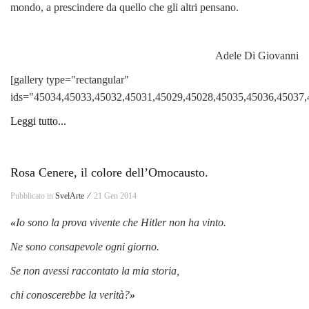
mondo, a prescindere da quello che gli altri pensano.
Adele Di Giovanni
[gallery type="rectangular"
ids="45034,45033,45032,45031,45029,45028,45035,45036,45037,
Leggi tutto...
Rosa Cenere, il colore dell’Omocausto.
Pubblicato in
SvelArte ⁄
21 Gen 2014
«
Io sono la prova vivente che Hitler non ha vinto.
Ne sono consapevole ogni giorno.
Se non avessi raccontato la mia storia,
chi conoscerebbe la verità?
»