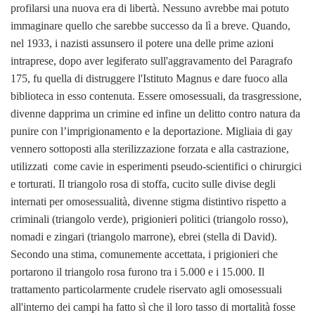
profilarsi una nuova era di libertà. Nessuno avrebbe mai potuto
immaginare quello che sarebbe successo da lì a breve. Quando,
nel 1933, i nazisti assunsero il potere una delle prime azioni
intraprese, dopo aver legiferato sull'aggravamento del Paragrafo
175, fu quella di distruggere l'Istituto Magnus e dare fuoco alla
biblioteca in esso contenuta. Essere omosessuali, da trasgressione,
divenne dapprima un crimine ed infine un delitto contro natura da
punire con l’imprigionamento e la deportazione. Migliaia di gay
vennero sottoposti alla sterilizzazione forzata e alla castrazione,
utilizzati come cavie in esperimenti pseudo-scientifici o chirurgici
e torturati. Il triangolo rosa di stoffa, cucito sulle divise degli
internati per omosessualità, divenne stigma distintivo rispetto a
criminali (triangolo verde), prigionieri politici (triangolo rosso),
nomadi e zingari (triangolo marrone), ebrei (stella di David).
Secondo una stima, comunemente accettata, i prigionieri che
portarono il triangolo rosa furono tra i 5.000 e i 15.000. Il
trattamento particolarmente crudele riservato agli omosessuali
all'interno dei campi ha fatto sì che il loro tasso di mortalità fosse