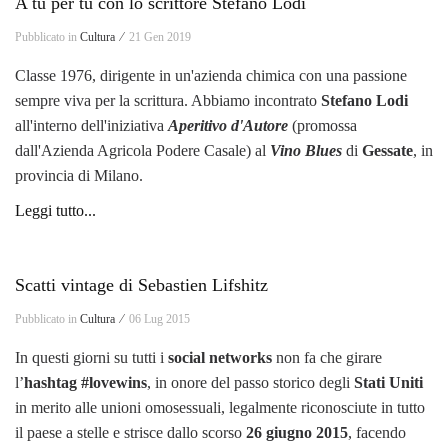
A tu per tu con lo scrittore Stefano Lodi
Pubblicato in
Cultura ⁄
21 Gen 2019
Classe 1976, dirigente in un'azienda chimica con una passione
sempre viva per la scrittura. Abbiamo incontrato
Stefano Lodi
all'interno dell'iniziativa
Aperitivo d'Autore
(promossa
dall'Azienda Agricola Podere Casale) al
Vino Blues
di
Gessate
, in
provincia di Milano.
Leggi tutto...
Scatti vintage di Sebastien Lifshitz
Pubblicato in
Cultura ⁄
06 Lug 2015
In questi giorni su tutti i
social networks
non fa che girare
l’
hashtag #lovewins
, in onore del passo storico degli
Stati Uniti
in merito alle unioni omosessuali, legalmente riconosciute in tutto
il paese a stelle e strisce dallo scorso
26 giugno 2015
, facendo