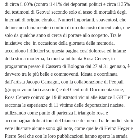
di circa il 60% (contro il 41% dei deportati politici e circa il 35%
dei testimoni di Geova) secondo solo al tasso di mortalità degli
internati di origine ebraica. Numeri importanti, spaventosi, che
delineano chiaramente i confini di un olocausto dimenticato, che
solo da qualche anno si cerca di portare allo scoperto. Tra le
iniziative che, in occasione della giornata della memoria,
accendono i riflettori su questa pagina così dolorosa ed infame
della storia moderna, la mostra intitolata Rosa Cenere, in
programma presso il Cassero di Bologna dal 27 al 31 gennaio, è
davvero tra le più belle e commoventi. Ideata e coordinata
dall’artista Jacopo Camagni, con la collaborazione di Peopall
(gruppo volontari casserini) e del Centro di Documentazione,
Rosa Cenere coinvolge 19 illustratori vicini alle istanze LGBT e
racconta le esperienze di 11 vittime delle deportazioni naziste,
utilizzando come punto di partenza il triangolo rosa e
accompagnandolo ai toni del bianco e del nero. Tra le undici storie
vere illustrate alcune sono già note, come quelle di Heinz Heger e
Pierre Seel che con le loro pubblicazioni hanno aperto la strada