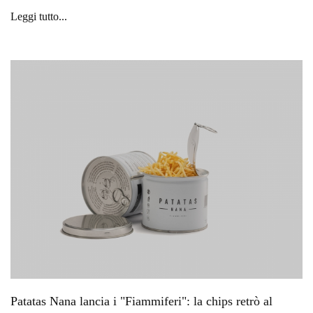
Leggi tutto...
Patatas Nana lancia i "Fiammiferi": la chips retrò al