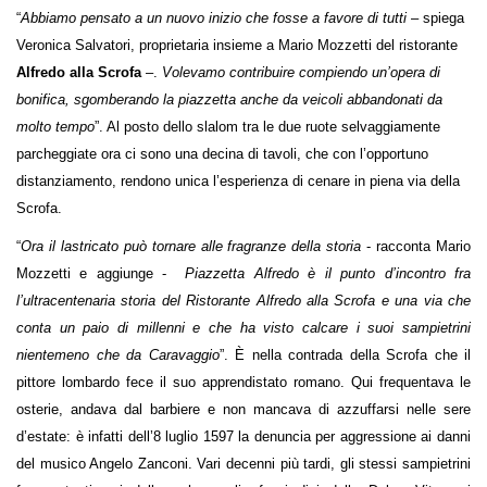
“
Abbiamo pensato a un nuovo inizio che fosse a favore di tutti
–
spiega
Veronica Salvatori, proprietaria insieme a Mario Mozzetti del ristorante
Alfredo alla Scrofa
–.
Volevamo contribuire compiendo un’opera di
bonifica, sgomberando la piazzetta anche da veicoli abbandonati da
molto tempo
”. Al posto dello slalom tra le due ruote selvaggiamente
parcheggiate ora ci sono una decina di tavoli, che con l’opportuno
distanziamento, rendono unica l’esperienza di cenare in piena via della
Scrofa.
“
Ora il lastricato può tornare alle fragranze della storia
-
racconta Mario
Mozzetti e aggiunge
-
Piazzetta Alfredo è il punto d’incontro fra
l’ultracentenaria storia del Ristorante Alfredo alla Scrofa e una via che
conta un paio di millenni e che ha visto calcare i suoi sampietrini
nientemeno che da Caravaggio
”. È nella contrada della Scrofa che il
pittore lombardo fece il suo apprendistato romano. Qui frequentava le
osterie, andava dal barbiere e non mancava di azzuffarsi nelle sere
d’estate: è infatti dell’8 luglio 1597 la denuncia per aggressione ai danni
del musico Angelo Zanconi. Vari decenni più tardi, gli stessi sampietrini