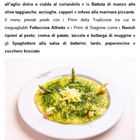
all’aglio dolce e cialda al coriandolo
e la
Battuta di manzo alle
olive taggiasche
,
acciughe
,
capperi
e
infuso alla marinara piccante
.
Il menu prende piede con i
Primi della Tradizione
tra cui le
ineguagliabili
Fettuccine Alfredo
e i
Primi di Stagione
come i
Ravioli
ripieni al pesto
,
crema di patate
,
taccole e bottarga di muggine
e
gli
Spaghettoni alla salsa di datterini
,
lardo
,
peperoncino
e
zucchero bruciato
.