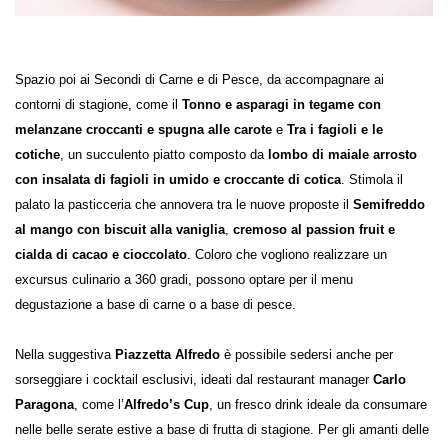
Spazio poi ai Secondi di Carne e di Pesce, da accompagnare ai
contorni di stagione, come il
Tonno e asparagi in tegame con
melanzane croccanti e spugna alle carote
e
Tra i fagioli e le
cotiche
, un succulento piatto composto da
lombo di maiale arrosto
con insalata di fagioli in umido e croccante di cotica
. Stimola il
palato la pasticceria che annovera tra le nuove proposte il
Semifreddo
al mango con biscuit alla vaniglia
,
cremoso al passion fruit e
cialda di cacao e cioccolato
. Coloro che vogliono realizzare un
excursus culinario a 360 gradi, possono optare per il menu
degustazione a base di carne o a base di pesce.
Nella suggestiva
Piazzetta Alfredo
è possibile sedersi anche per
sorseggiare i cocktail esclusivi, ideati dal restaurant manager
Carlo
Paragona
, come l’
Alfredo’s Cup
, un fresco drink ideale da consumare
nelle belle serate estive a base di frutta di stagione. Per gli amanti delle