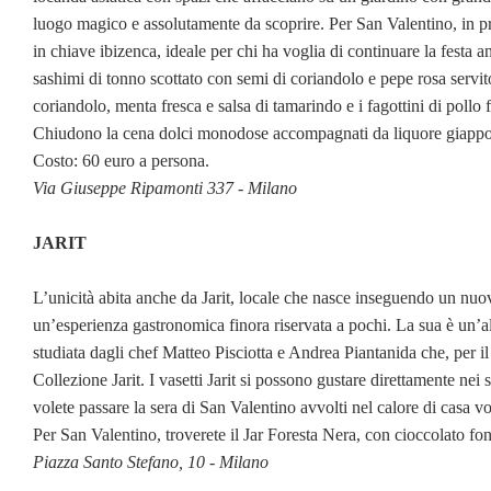
luogo magico e assolutamente da scoprire. Per San Valentino, in p
in chiave ibizenca, ideale per chi ha voglia di continuare la festa a
sashimi di tonno scottato con semi di coriandolo e pepe rosa servito
coriandolo, menta fresca e salsa di tamarindo e i fagottini di pollo f
Chiudono la cena dolci monodose accompagnati da liquore giapp
Costo: 60 euro a persona.
Via Giuseppe Ripamonti 337 - Milano
JARIT
L’unicità abita anche da Jarit, locale che nasce inseguendo un nuovo 
un’esperienza gastronomica finora riservata a pochi. La sua è un’alt
studiata dagli chef Matteo Pisciotta e Andrea Piantanida che, per il
Collezione Jarit. I vasetti Jarit si possono gustare direttamente ne
volete passare la sera di San Valentino avvolti nel calore di casa vo
Per San Valentino, troverete il Jar Foresta Nera, con cioccolato f
Piazza Santo Stefano, 10 - Milano