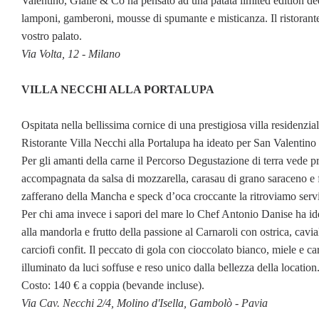
Valentino, Gialle & Co ha pensato ad una patata limited edition de
lamponi, gamberoni, mousse di spumante e misticanza. Il ristorante d
vostro palato.
Via Volta, 12 - Milano
VILLA NECCHI ALLA PORTALUPA
Ospitata nella bellissima cornice di una prestigiosa villa residenz
Ristorante Villa Necchi alla Portalupa ha ideato per San Valentino 
Per gli amanti della carne il Percorso Degustazione di terra vede p
accompagnata da salsa di mozzarella, carasau di grano saraceno e fin
zafferano della Mancha e speck d’oca croccante la ritroviamo servita
Per chi ama invece i sapori del mare lo Chef Antonio Danise ha id
alla mandorla e frutto della passione al Carnaroli con ostrica, cavi
carciofi confit. Il peccato di gola con cioccolato bianco, miele e c
illuminato da luci soffuse e reso unico dalla bellezza della location
Costo: 140 € a coppia (bevande incluse).
Via Cav. Necchi 2/4, Molino d'Isella, Gambolò - Pavia