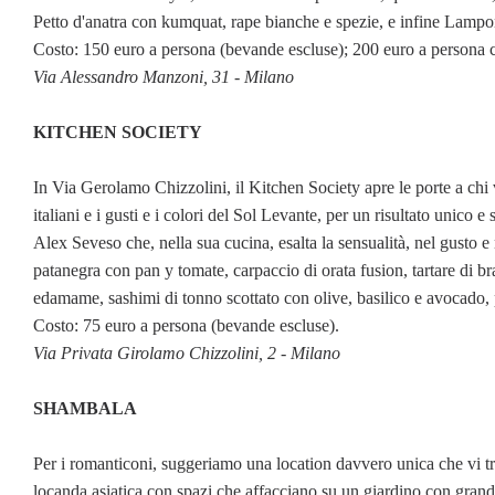
Petto d'anatra con kumquat, rape bianche e spezie, e infine Lampon
Costo: 150 euro a persona (bevande escluse); 200 euro a persona 
Via Alessandro Manzoni, 31 - Milano
KITCHEN SOCIETY
In Via Gerolamo Chizzolini, il Kitchen Society apre le porte a chi 
italiani e i gusti e i colori del Sol Levante, per un risultato unico
Alex Seveso che, nella sua cucina, esalta la sensualità, nel gusto e 
patanegra con pan y tomate, carpaccio di orata fusion, tartare di b
edamame, sashimi di tonno scottato con olive, basilico e avocado, pol
Costo: 75 euro a persona (bevande escluse).
Via Privata Girolamo Chizzolini, 2 - Milano
SHAMBALA
Per i romanticoni, suggeriamo una location davvero unica che vi t
locanda asiatica con spazi che affacciano su un giardino con grandi