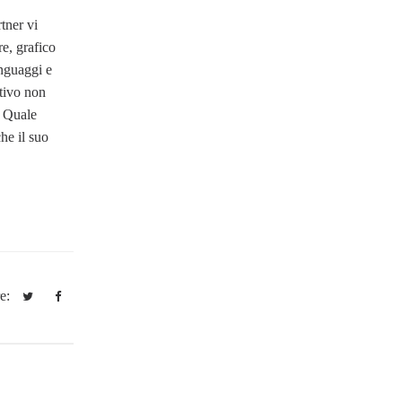
rtner vi
re, grafico
inguaggi e
itivo non
. Quale
he il suo
re: