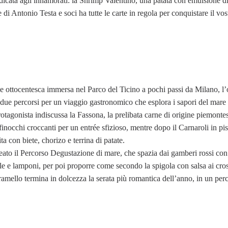
dicata agli innamorati: la Shrimp Valentino, una patata con emulsione di
i Antonio Testa e soci ha tutte le carte in regola per conquistare il vost
iale ottocentesca immersa nel Parco del Ticino a pochi passi da Milano,
due percorsi per un viaggio gastronomico che esplora i sapori del mare e
rotagonista indiscussa la Fassona, la prelibata carne di origine piemonte
occhi croccanti per un entrée sfizioso, mentre dopo il Carnaroli in pisti
 con biete, chorizo e terrina di patate.
eato il Percorso Degustazione di mare, che spazia dai gamberi rossi co
ale e lamponi, per poi proporre come secondo la spigola con salsa ai cros
aramello termina in dolcezza la serata più romantica dell’anno, in un per
.