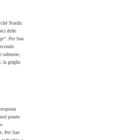
erché Nordic
ici delle
ge”. Per San
 secondo
di salmone,
 la griglia
 proposta
aked potato
le
ne. Per San