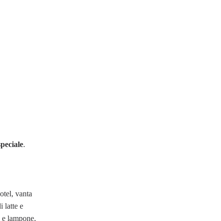
speciale
.
otel, vanta
 latte e
a e lampone,