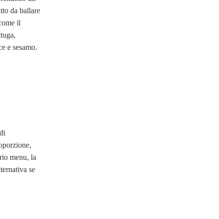
to da ballare
 come il
ttuga,
lce e sesamo.
di
noporzione,
prio menu, la
ternativa se