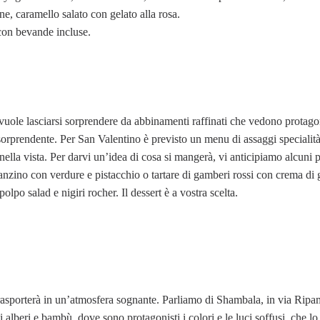
e, caramello salato con gelato alla rosa.
con bevande incluse.
vuole lasciarsi sorprendere da abbinamenti raffinati che vedono protagon
 e sorprendente. Per San Valentino è previsto un menu di assaggi specialit
nella vista. Per darvi un’idea di cosa si mangerà, vi anticipiamo alcuni pi
ranzino con verdure e pistacchio o tartare di gamberi rossi con crema di
po salad e nigiri rocher. Il dessert è a vostra scelta.
rasporterà in un’atmosfera sognante. Parliamo di Shambala, in via Ripa
 alberi e bambù, dove sono protagonisti i colori e le luci soffusi, che l