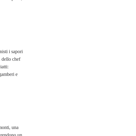
isti i sapori
à dello chef
atti:
 gamberi e
monti, una
o rendono un