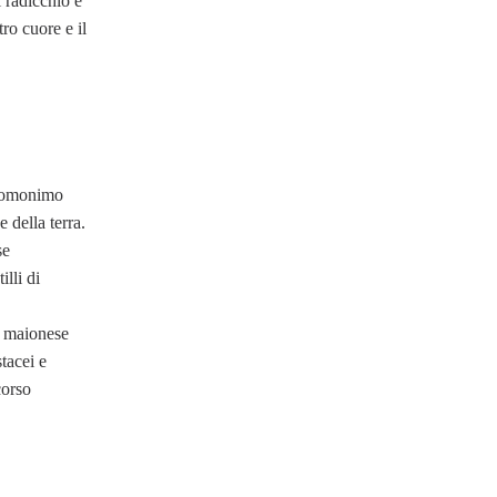
 radicchio e
ro cuore e il
 l’omonimo
 della terra.
se
lli di
n maionese
tacei e
corso