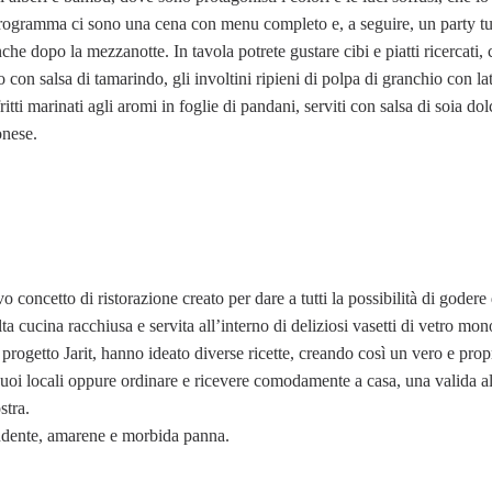
rogramma ci sono una cena con menu completo e, a seguire, un party tut
nche dopo la mezzanotte. In tavola potrete gustare cibi e piatti ricercati,
 con salsa di tamarindo, gli involtini ripieni di polpa di granchio con la
ritti marinati agli aromi in foglie di pandani, serviti con salsa di soia do
onese.
concetto di ristorazione creato per dare a tutti la possibilità di godere 
a cucina racchiusa e servita all’interno di deliziosi vasetti di vetro mo
 progetto Jarit, hanno ideato diverse ricette, creando così un vero e pro
i suoi locali oppure ordinare e ricevere comodamente a casa, una valida al
stra.
ondente, amarene e morbida panna.