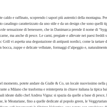
nte caldo e raffinato, scoprendo i sapori più autentici della montagna. P
o casalingo caratterizzato da uno stile e da un design che sono quelli tip
vole sensazione di benessere, che in Danimarca prende il nome di “hyg
carne, ma anche di pesce. Le carni, pregiate e allevate nei paesi freddi
c Grill vi aspetta una degustazione di antipasti nordici, come la tartare 
n bocca, zuppe e delicate vellutate, formaggi d’alpeggio e, naturalmente,
 del momento, potete andare da Gialle & Co, un locale nuovissimo nella
rante a Milano che trasforma e reinterpreta in chiave italiana la tipica b
nali ideate dallo chef Andrea Vigna: si spazia da quelle a base di pesce, 
rne, le Meatariane, fino a quelle dedicate al popolo green, le Veggytaria