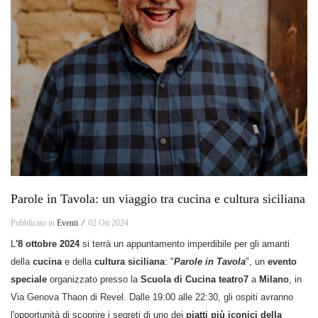
Parole in Tavola: un viaggio tra cucina e cultura siciliana
Pubblicato in
Eventi ⁄
02 Ott 2024
L
'8 ottobre 2024
si terrà un appuntamento imperdibile per gli amanti
della
cucina
e della
cultura siciliana
: "
Parole in Tavola
", un
evento
speciale
organizzato presso la
Scuola di Cucina teatro7
a
Milano
, in
Via Genova Thaon di Revel. Dalle 19:00 alle 22:30, gli ospiti avranno
l'opportunità di scoprire i segreti di uno dei
piatti più iconici della