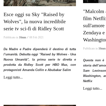
"Malcolm &
Esce oggi su Sky "Raised by
film Netfli
Wolves", la nuova incredibile
sull'amore
serie tv sci-fi di Ridley Scott
Zendaya e
Pubblicato in
16mm ⁄
08 Feb 2021
Washingto
Pubblicato in
16mm
Da Madre e Padre dipenderà il destino di tutta
l’umanità.​ Debutta oggi "Raised by Wolves - Una
Nuova Umanità", la prima serie tv diretta e
Questa non è 
prodotta da Ridley Scott per HBO Max, con
storia dell’amo
protagonisti Amanda Collin e Abubakar Salim
Sam Levinso
Washington,
ar
Leggi tutto...
Netflix
Leggi tutto...