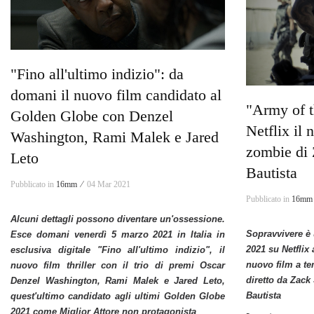
"Fino all'ultimo indizio": da
domani il nuovo film candidato al
"Army of t
Golden Globe con Denzel
Netflix il
Washington, Rami Malek e Jared
zombie di
Leto
Bautista
Pubblicato in
16mm ⁄
04 Mar 2021
Pubblicato in
16mm
Alcuni dettagli possono diventare un'ossessione.
Sopravvivere è
Esce domani venerdì 5 marzo 2021 in Italia in
2021 su Netflix 
esclusiva digitale "Fino all'ultimo indizio", il
nuovo film a te
nuovo film thriller con il trio di premi Oscar
diretto da Zack
Denzel Washington, Rami Malek e Jared Leto,
Bautista
quest'ultimo candidato agli ultimi Golden Globe
2021 come Miglior Attore non protagonista