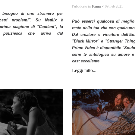
Pubblicato in
16mm ⁄
09 Feb 2021
 bisogno di uno straniero per
ostri problemi". Su Netflix è
Può esserci qualcosa di meglio
 prima stagione di "Capitani", la
resto della tua vita con qualcuno
 poliziesca che arriva dal
Dal creatore e vincitore dell'
"Black Mirror" e "Stranger Thi
Prime Video è disponibile "Soulm
serie tv antologica su amore e
cast eccellente
Leggi tutto...