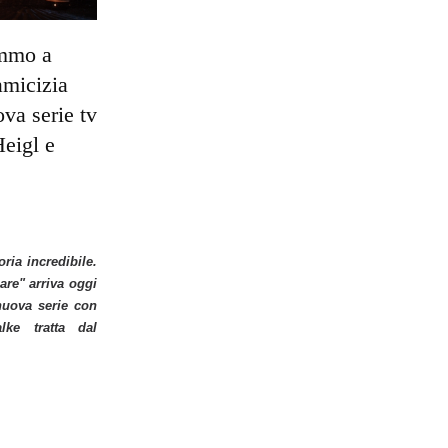
ammo a
'amicizia
ova serie tv
Heigl e
ria incredibile.
are" arriva oggi
nuova serie con
ke tratta dal