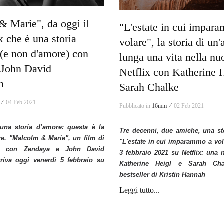
 Marie", da oggi il
"L'estate in cui impar
x che è una storia
volare", la storia di un
 (e non d'amore) con
lunga una vita nella nu
 John David
Netflix con Katherine 
n
Sarah Chalke
 ⁄
04 Feb 2021
Pubblicato in
16mm ⁄
02 Feb 2021
una storia d’amore: questa è la
Tre decenni, due amiche, una sto
re. "Malcolm & Marie", un film di
"L'estate in cui imparammo a vol
n con Zendaya e John David
3 febbraio 2021 su Netflix: una 
riva oggi venerdì 5 febbraio su
Katherine Heigl e Sarah Chal
bestseller di Kristin Hannah
Leggi tutto...