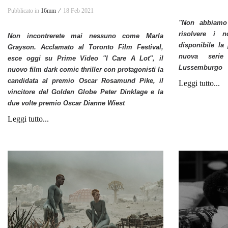
Pubblicato in
16mm ⁄
18 Feb 2021
"Non abbiamo
risolvere i n
Non incontrerete mai nessuno come Marla
disponibile la
Grayson. Acclamato al Toronto Film Festival,
nuova serie
esce oggi su Prime Video "I Care A Lot
"
, il
Lussemburgo
nuovo film dark comic thriller con protagonisti la
candidata al premio Oscar Rosamund Pike, il
Leggi tutto...
vincitore del Golden Globe Peter Dinklage
e la
due volte premio Oscar Dianne Wiest
Leggi tutto...