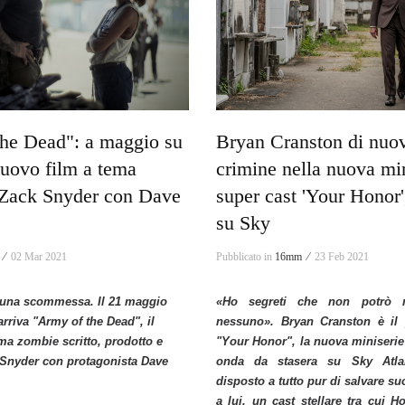
he Dead": a maggio su
Bryan Cranston di nuo
 nuovo film a tema
crimine nella nuova min
 Zack Snyder con Dave
super cast 'Your Honor'
su Sky
 ⁄
02 Mar 2021
Pubblicato in
16mm ⁄
23 Feb 2021
 una scommessa. Il 21 maggio
«Ho segreti che non potrò m
arriva "Army of the Dead", il
nessuno».​ Bryan Cranston è il 
ma zombie scritto, prodotto e
"Your Honor", la nuova miniserie
 Snyder con protagonista Dave
onda da stasera su Sky Atlan
disposto a tutto pur di salvare su
a lui, un cast stellare tra cui H