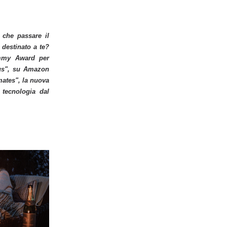
 che passare il
 destinato a te?
Emmy Award per
ngs", su Amazon
ates", la nuova
 tecnologia dal