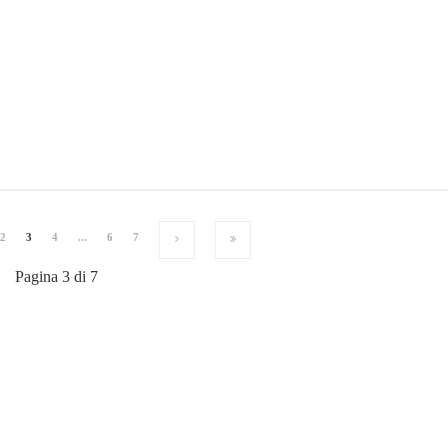
2
3
4
...
6
7
Pagina 3 di 7