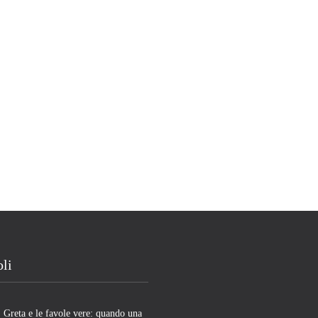
oli
Greta e le favole vere: quando una