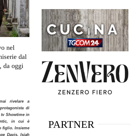
vo nel
iserie dal
, da oggi
ai rivelare a
protagonista di
 tv Showtime in
PARTNER
tic, in cui è
o figlio. Insieme
ope Davis, Isiah