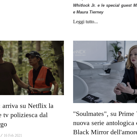
Whitlock Jr. e le special guest 
e Maura Tierney
Leggi tutto...
 arriva su Netflix la
"Soulmates", su Prime 
 tv poliziesca dal
nuova serie antologica 
rgo
Black Mirror dell'amor
 ⁄
16 Feb 2021